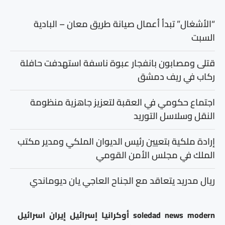
“الأشغال” تبدأ أعمال صيانة طريق معان – البادية
السبت
قتلى ومصابون بانفجار عبوة ناسفة استهدفت حافلة
ركاب في ريف دمشق
اجتماع حكومي في العقبة لتعزيز جاهزية منظومة
النقل وسلاسل التوريد
إرادة ملكية بتعيين رئيس الديوان الملكي ومدير مكتب
الملك في مجلس الأمن القومي
ريال مدريد يتعاقد مع الجناح العاجي يان ديوماندي
modern
news
soledad
أوكرانيا
إسرائيل
إيران
اسرائيل