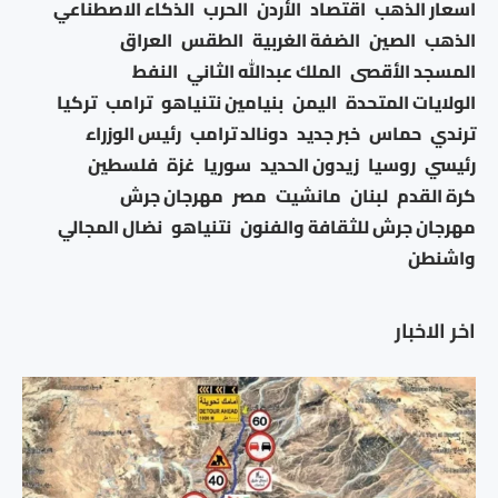
اسعار الذهب
اقتصاد
الأردن
الحرب
الذكاء الاصطناعي
الذهب
الصين
الضفة الغربية
الطقس
العراق
المسجد الأقصى
الملك عبدالله الثاني
النفط
الولايات المتحدة
اليمن
بنيامين نتنياهو
ترامب
تركيا
ترندي
حماس
خبر جديد
دونالد ترامب
رئيس الوزراء
رئيسي
روسيا
زيدون الحديد
سوريا
غزة
فلسطين
كرة القدم
لبنان
مانشيت
مصر
مهرجان جرش
مهرجان جرش للثقافة والفنون
نتنياهو
نضال المجالي
واشنطن
اخر الاخبار