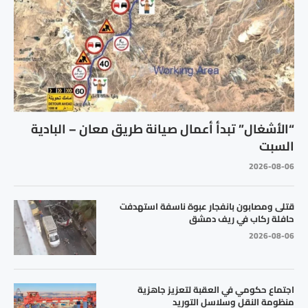
“الأشغال” تبدأ أعمال صيانة طريق معان – البادية
السبت
2026-08-06
قتلى ومصابون بانفجار عبوة ناسفة استهدفت
حافلة ركاب في ريف دمشق
2026-08-06
اجتماع حكومي في العقبة لتعزيز جاهزية
منظومة النقل وسلاسل التوريد