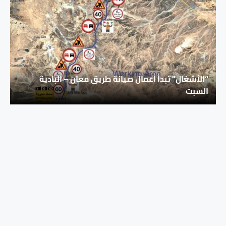
“الأشغال” تبدأ أعمال صيانة طريق معان – البادية
السبت