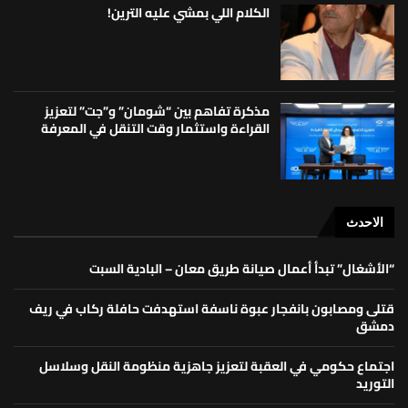
الكلام اللي بمشي عليه الترين!
مذكرة تفاهم بين “شومان” و”جت” لتعزيز
القراءة واستثمار وقت التنقل في المعرفة
الاحدث
“الأشغال” تبدأ أعمال صيانة طريق معان – البادية السبت
قتلى ومصابون بانفجار عبوة ناسفة استهدفت حافلة ركاب في ريف
دمشق
اجتماع حكومي في العقبة لتعزيز جاهزية منظومة النقل وسلاسل
التوريد