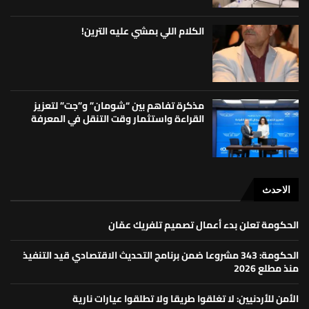
الكلام اللي بمشي عليه الترين!
مذكرة تفاهم بين “شومان” و”جت” لتعزيز
القراءة واستثمار وقت التنقل في المعرفة
الاحدث
الحكومة تعلن بدء أعمال تصميم تلفريك عمّان
الحكومة: 343 مشروعا ضمن برنامج التحديث الاقتصادي قيد التنفيذ
منذ مطلع 2026
الأمن للأردنيين: لا تغلقوا طريقا ولا تطلقوا عيارات نارية