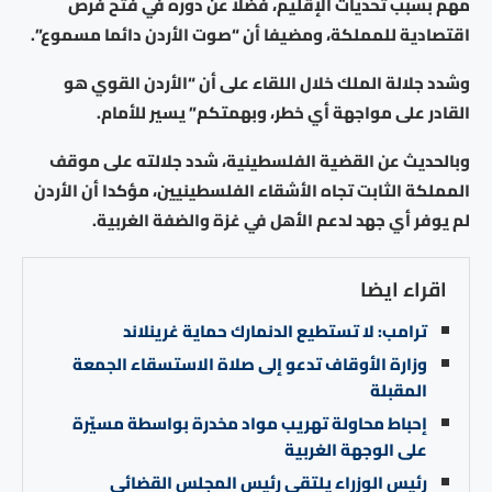
مهم بسبب تحديات الإقليم، فضلا عن دوره في فتح فرص
اقتصادية للمملكة، ومضيفا أن “صوت الأردن دائما مسموع”.
وشدد جلالة الملك خلال اللقاء على أن “الأردن القوي هو
القادر على مواجهة أي خطر، وبهمتكم” يسير للأمام.
وبالحديث عن القضية الفلسطينية، شدد جلالته على موقف
المملكة الثابت تجاه الأشقاء الفلسطينيين، مؤكدا أن الأردن
لم يوفر أي جهد لدعم الأهل في غزة والضفة الغربية.
اقراء ايضا
ترامب: لا تستطيع الدنمارك حماية غرينلاند
وزارة الأوقاف تدعو إلى صلاة الاستسقاء الجمعة
المقبلة
إحباط محاولة تهريب مواد مخدرة بواسطة مسيّرة
على الوجهة الغربية
رئيس الوزراء يلتقي رئيس المجلس القضائي