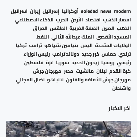
modern
news
soledad
أوكرانيا
إسرائيل
إيران
اسرائيل
اسعار الذهب
اقتصاد
الأردن
الحرب
الذكاء الاصطناعي
الذهب
الصين
الضفة الغربية
الطقس
العراق
المسجد الأقصى
الملك عبدالله الثاني
النفط
الولايات المتحدة
اليمن
بنيامين نتنياهو
ترامب
تركيا
ترندي
حماس
خبر جديد
دونالد ترامب
رئيس الوزراء
رئيسي
روسيا
زيدون الحديد
سوريا
غزة
فلسطين
كرة القدم
لبنان
مانشيت
مصر
مهرجان جرش
مهرجان جرش للثقافة والفنون
نتنياهو
نضال المجالي
واشنطن
اخر الاخبار