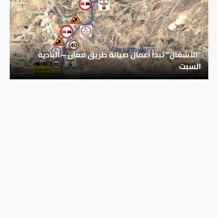
“الأشغال” تبدأ أعمال صيانة طريق معان – البادية
السبت