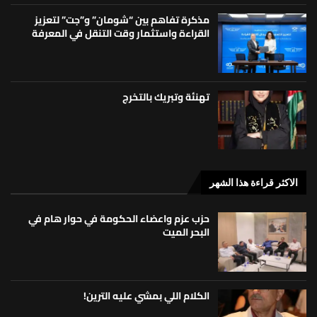
مذكرة تفاهم بين “شومان” و”جت” لتعزيز
القراءة واستثمار وقت التنقل في المعرفة
تهنئة وتبريك بالتخرج
الاكثر قراءة هذا الشهر
حزب عزم واعضاء الحكومة في حوار هام في
البحر الميت
الكلام اللي بمشي عليه الترين!