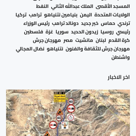
المسجد الأقصى
الملك عبدالله الثاني
النفط
الولايات المتحدة
اليمن
بنيامين نتنياهو
ترامب
تركيا
ترندي
حماس
خبر جديد
دونالد ترامب
رئيس الوزراء
رئيسي
روسيا
زيدون الحديد
سوريا
غزة
فلسطين
كرة القدم
لبنان
مانشيت
مصر
مهرجان جرش
مهرجان جرش للثقافة والفنون
نتنياهو
نضال المجالي
واشنطن
اخر الاخبار