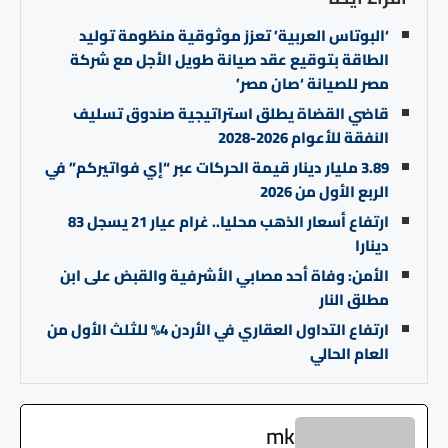
‘البوتاس العربية’ تعزز موثوقية منظومة توليد
الطاقة بتوقيع عقد صيانة طويل الأجل مع شركة
مصر للصيانة ‘صان مصر’
قاضي القضاة يطلق استراتيجية صندوق تسليف
النفقة للأعوام 2026-2028
3.89 مليار دينار قيمة الحركات عبر “إي فواتيركم” في
الربع الأول من 2026
ارتفاع أسعار الذهب محليا.. غرام عيار 21 يسجل 83
دينارا
الأمن: وفاة أحد مصابي الأشرفية والقبض على ابن
مطلق النار
ارتفاع التداول العقاري في الأردن 4% للثلث الأول من
العام الحالي
mk