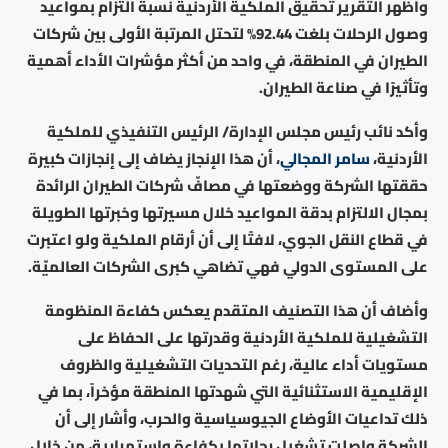
وأظهر التقرير تحقيق الملكية الأردنية نسبة التزام بمواعيد
وصول الرحلات بلغت 92.44% لتحتل المرتبة الأولى بين شركات
الطيران في المنطقة، في واحد من أكثر مؤشرات الأداء أهمية
وتأثيرًا في صناعة الطيران.
وأكد نائب رئيس مجلس الإدارة/ الرئيس التنفيذي للملكية
الأردنية،
سامر المجالي
، أن هذا الإنجاز يضاف إلى إنجازات كبيرة
حققتها الشركة ووضعتها في مصافّ شركات الطيران الرائدة
بمجال الالتزام بدقة المواعيد خلال مسيرتها وخبرتها الطويلة
في قطاع النقل الجوي، لافتًا إلى أن أرقام الملكية ولو اعتبرت
على المستوى الدولي فهي تضاهي كبرى الشركات العالميّة.
وأضاف أن هذا التصنيف المتقدم يعكس كفاءة المنظومة
التشغيلية للملكية الأردنية وقدرتها على الحفاظ على
مستويات أداء عالية، رغم التحديات التشغيلية والظروف
الإقليمية الاستثنائية التي شهدتها المنطقة مؤخراً، بما في
ذلك تداعيات الأوضاع الجيوسياسية والحرب، وأشار إلى أن
الشركة واصلت تشغيل رحلاتها بكفاءة واستمرارية، من خلال