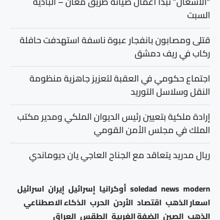
“الأشغال” تبدأ أعمال صيانة طريق معان – البادية
السبت
قتلى ومصابون بانفجار عبوة ناسفة استهدفت حافلة
ركاب في ريف دمشق
اجتماع حكومي في العقبة لتعزيز جاهزية منظومة
النقل وسلاسل التوريد
إرادة ملكية بتعيين رئيس الديوان الملكي ومدير مكتب
الملك في مجلس الأمن القومي
ريال مدريد يتعاقد مع الجناح العاجي يان ديوماندي
modern
news
soledad
أوكرانيا
إسرائيل
إيران
اسرائيل
اسعار الذهب
اقتصاد
الأردن
الحرب
الذكاء الاصطناعي
الذهب
الصين
الضفة الغربية
الطقس
العراق