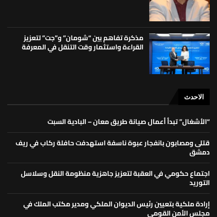
مذكرة تفاهم بين “شومان” و”جت” لتعزيز
القراءة واستثمار وقت التنقل في المعرفة
الاحدث
“الأشغال” تبدأ أعمال صيانة طريق معان – البادية السبت
قتلى ومصابون بانفجار عبوة ناسفة استهدفت حافلة ركاب في ريف
دمشق
اجتماع حكومي في العقبة لتعزيز جاهزية منظومة النقل وسلاسل
التوريد
إرادة ملكية بتعيين رئيس الديوان الملكي ومدير مكتب الملك في
مجلس الأمن القومي