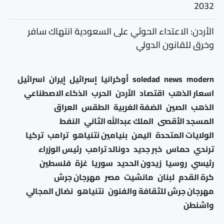
2032
الأردن: الاعتداء الحوثي على السعودية انتهاك سافر
وخرق للقانون الدولي
modern
news
soledad
أوكرانيا
إسرائيل
إيران
اسرائيل
اسعار الذهب
اقتصاد
الأردن
الحرب
الذكاء الاصطناعي
الذهب
الصين
الضفة الغربية
الطقس
العراق
المسجد الأقصى
الملك عبدالله الثاني
النفط
الولايات المتحدة
اليمن
بنيامين نتنياهو
ترامب
تركيا
ترندي
حماس
خبر جديد
دونالد ترامب
رئيس الوزراء
رئيسي
روسيا
زيدون الحديد
سوريا
غزة
فلسطين
كرة القدم
لبنان
مانشيت
مصر
مهرجان جرش
مهرجان جرش للثقافة والفنون
نتنياهو
نضال المجالي
واشنطن