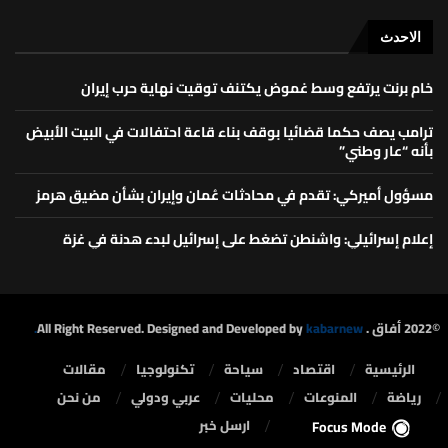
الاحدث
خام برنت يرتفع وسط غموض يكتنف توقيت نهاية حرب إيران
ترامب يصف حكما قضائيا بوقف بناء قاعة احتفالات في البيت الأبيض
بأنه “عار وطني”
مسؤول أميركي: تقدم في محادثات عُمان وإيران بشأن مضيق هرمز
إعلام إسرائيلي: واشنطن تضغط على إسرائيل لبدء هدنة في غزة
©2022 أفاق . All Right Reserved. Designed and Developed by
kabarnew.
الرئيسية
⁠اقتصاد
سياحة
تكنولوجيا
مقالات
رياضة
المنوعات
محليات
⁠عربي ودولي
من نحن
ارسل خبر
Focus Mode