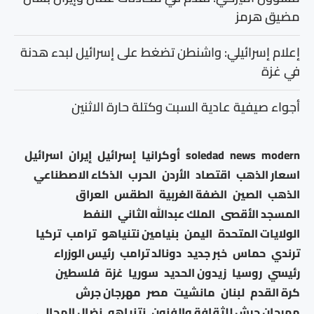
مضيق هرمز
إعلام إسرائيلي: واشنطن تضغط على إسرائيل لبدء هدنة
في غزة
أجواء صيفية عادية السبت وكتلة حارة الاثنين
modern
news
soledad
أوكرانيا
إسرائيل
إيران
اسرائيل
اسعار الذهب
اقتصاد
الأردن
الحرب
الذكاء الاصطناعي
الذهب
الصين
الضفة الغربية
الطقس
العراق
المسجد الأقصى
الملك عبدالله الثاني
النفط
الولايات المتحدة
اليمن
بنيامين نتنياهو
ترامب
تركيا
ترندي
حماس
خبر جديد
دونالد ترامب
رئيس الوزراء
رئيسي
روسيا
زيدون الحديد
سوريا
غزة
فلسطين
كرة القدم
لبنان
مانشيت
مصر
مهرجان جرش
مهرجان جرش للثقافة والفنون
نتنياهو
نضال المجالي