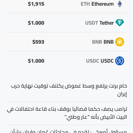
$1,915
ETH
Ethereum
$1.000
USDT
Tether
$593
BNB
BNB
$1.000
USDC
USDC
خام برنت يرتفع وسط غموض يكتنف توقيت نهاية حرب
إيران
ترامب يصف حكما قضائيا بوقف بناء قاعة احتفالات في
البيت الأبيض بأنه “عار وطني”
مسؤول أميركي: تقدم في محادثات عُمان وإيران بشأن