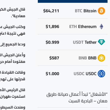
قال الجيش الكو
$64,211
BTC
Bitcoin
معادية”.
$1,896
ETH
Ethereum
وكتب الجيش على
فهي نتيجة اعتر
$0.999
USDT
Tether
ودعا الجميع إلى
وأعلن الجيش الأ
$587
BNB
BNB
مفتوحا أمام حرك
وقالت القيادة ا
$1.000
USDC
USDC
قدرتها على تهدي
قال الرئيس الأمي
“الأشغال” تبدأ أعمال صيانة طريق
استمرت طهران 
معان – البادية السبت
ومنحت السيطرة ع