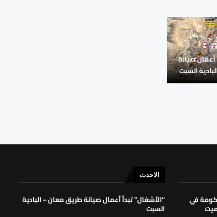
 أعمال صيانة
بادية السبت
الاحدث
حكومة في
“الأشغال” تبدأ أعمال صيانة طريق معان – البادية
لميت
السبت