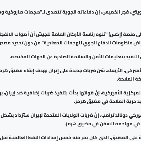
يتي، فجر الخميس، إن دفاعاته الجوية تتصدى لـ”هجمات صاروخية و
 منصة (إكس) “تنوه رئاسة الأركان العامة للجيش أن أصوات الانفج
اض منظومات الدفاع الجوي للهجمات المعادية” من دون تحديد مصدره
 التقيد بتعليمات الأمن والسلامة الصادرة عن الجهات المختصة.
ميركي، الأربعاء، شن ضربات جديدة على إيران بهدف إبقاء مضيق هرم
ة الملاحة.
لمركزية الأميركية، إنّ قواتها بدأت بتنفيذ ضربات إضافية ضد إيران،
د حرية الملاحة في مضيق هرمز.
ركي دونالد ترامب، إنّ ضربات الولايات المتحدة لإيران ستزداد بشكل ك
في مهاجمة السفن في مضيق هرمز.
لى المضيق، الذي كان يمر منه خُمس إمدادات النفط العالمية قبل ا