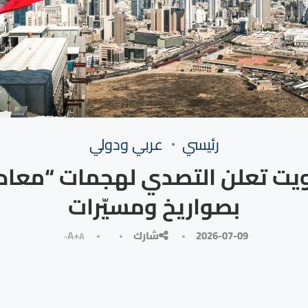
رئيسي
⁠عربي ودولي
يت تعلن التصدي لهجمات “معاد
بصواريخ ومسيّرات
2026-07-09
شارك
A+
A-