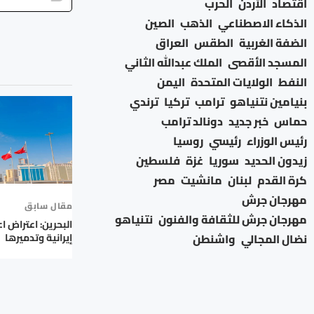
اقتصاد
الأردن
الحرب
الذكاء الاصطناعي
الذهب
الصين
الضفة الغربية
الطقس
العراق
المسجد الأقصى
الملك عبدالله الثاني
النفط
الولايات المتحدة
اليمن
بنيامين نتنياهو
ترامب
تركيا
ترندي
حماس
خبر جديد
دونالد ترامب
رئيس الوزراء
رئيسي
روسيا
زيدون الحديد
سوريا
غزة
فلسطين
كرة القدم
لبنان
مانشيت
مصر
مهرجان جرش
مقال سابق
مهرجان جرش للثقافة والفنون
نتنياهو
البحرين: اعتراض ا
نضال المجالي
واشنطن
إيرانية وتدميرها