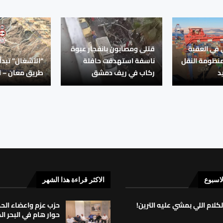
في العقبة
قتلى ومصابون بانفجار عبوة
منظومة النقل
ناسفة استهدفت حافلة
“الأشغال” تبدأ
د
ركاب في ريف دمشق
طريق معان – ال
لاسبوع
الاكثر قراءة هذا الشهر
لكلام اللي بمشي عليه الترين!
حزب عزم واعضاء ال
حوار هام في البحر ا