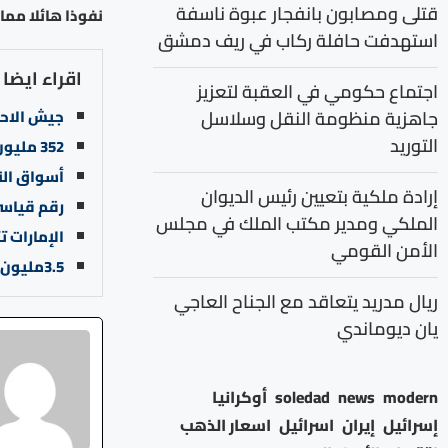
قتلى ومصابون بانفجار عبوة ناسفة
نفوذا هائلا مما
استهدفت حافلة ركاب في ريف دمشق
اقراء ايضا
اجتماع حكومي في العقبة لتعزيز
جاهزية منظومة النقل وسلاسل
جيش الاحت
التوريد
352 مليون دولار متطلبات اللاجئين السوريين
أسواق النف
إرادة ملكية بتعيين رئيس الديوان
رقم قياسي جدي
الملكي ومدير مكتب الملك في مجلس
الإمارات ت
الأمن القومي
3.5مليون برميل نفط خام واردات المملكة من العراق العام الماضي
ريال مدريد يتعاقد مع الجناح العاجي
يان ديوماندي
modern
news
soledad
أوكرانيا
إسرائيل
إيران
اسرائيل
اسعار الذهب