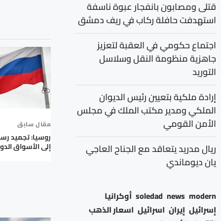
قتلى ومصابون بانفجار عبوة ناسفة
استهدفت حافلة ركاب في ريف دمشق
اجتماع حكومي في العقبة لتعزيز
جاهزية منظومة النقل وسلاسل
التوريد
إرادة ملكية بتعيين رئيس الديوان
الملكي ومدير مكتب الملك في مجلس
الأمن القومي
مقال سابق
روسيا: تجميد رسو
إلى الأسواق الدول
ريال مدريد يتعاقد مع الجناح العاجي
يان ديوماندي
modern
news
soledad
أوكرانيا
إسرائيل
إيران
اسرائيل
اسعار الذهب