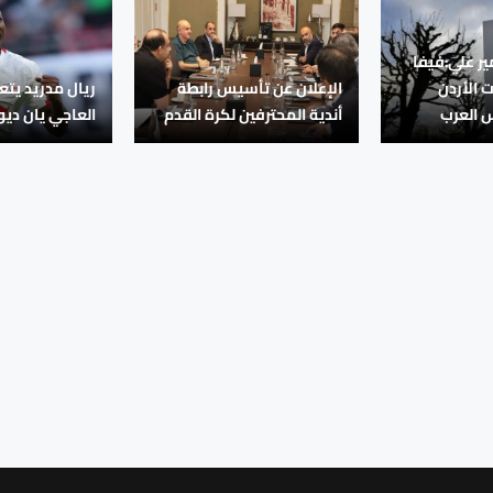
ير علي:فيفا
الأردن
الإعلان عن تأسيس رابطة
ريال مدريد يتع
س العرب
أندية المحترفين لكرة القدم
العاجي يان دي