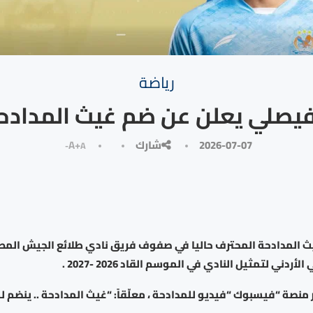
رياضة
فيصلي يعلن عن ضم غيث المدادح
2026-07-07
شارك
A+
A-
يث المدادحة المحترف حاليا في صفوف فريق نادي طلائع الجيش المص
أردني لتمثيل النادي في الموسم القاد 2026 -2027 .
 منصة “فيسبوك “فيديو للمدادحة ، معلّقاً: “غيث المدادحة .. ينضم لك