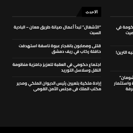
الاحدث
حكومة في
“الأشغال” تبدأ أعمال صيانة طريق معان – البادية
لميت
السبت
قتلى ومصابون بانفجار عبوة ناسفة استهدفت
حافلة ركاب في ريف دمشق
ه الترين!
اجتماع حكومي في العقبة لتعزيز جاهزية منظومة
النقل وسلاسل التوريد
شومان”
ة واستثمار
إرادة ملكية بتعيين رئيس الديوان الملكي ومدير
رفة
مكتب الملك في مجلس الأمن القومي