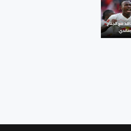
اقد مع الجناح
وماندي