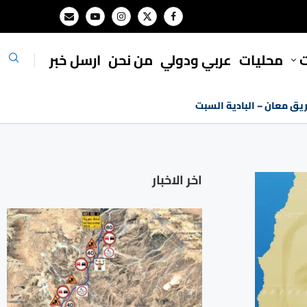
ت
محليات
⁠عربي ودولي
من نحن
ارسل خبر
ريق معان – البادية السبت
اخر الاخبار