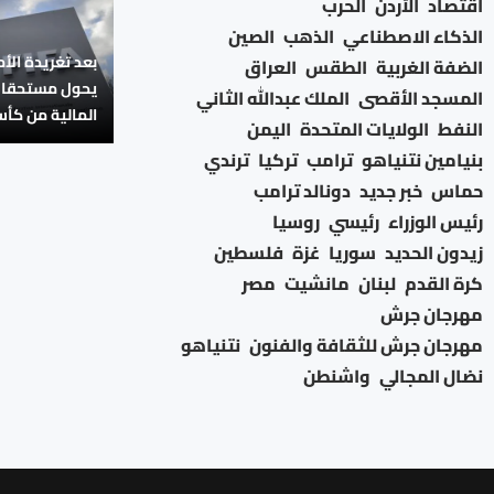
اقتصاد
الأردن
الحرب
الذكاء الاصطناعي
الذهب
الصين
بعد تغريدة الأم
الضفة الغربية
الطقس
العراق
يحول مستحقات 
المسجد الأقصى
الملك عبدالله الثاني
المالية من كأ
النفط
الولايات المتحدة
اليمن
بنيامين نتنياهو
ترامب
تركيا
ترندي
حماس
خبر جديد
دونالد ترامب
رئيس الوزراء
رئيسي
روسيا
زيدون الحديد
سوريا
غزة
فلسطين
كرة القدم
لبنان
مانشيت
مصر
مهرجان جرش
مهرجان جرش للثقافة والفنون
نتنياهو
نضال المجالي
واشنطن