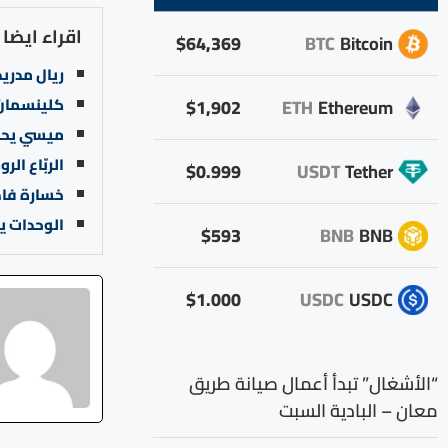
اقراء ايضا
$64,369
BTC
Bitcoin
ريال مدريد
كلينسمان:
$1,902
ETH
Ethereum
ميسي يحطم
الربّاع ال
$0.999
USDT
Tether
خسارة فاد
الوحدات يو
$593
BNB
BNB
$1.000
USDC
USDC
“الأشغال” تبدأ أعمال صيانة طريق
معان – البادية السبت