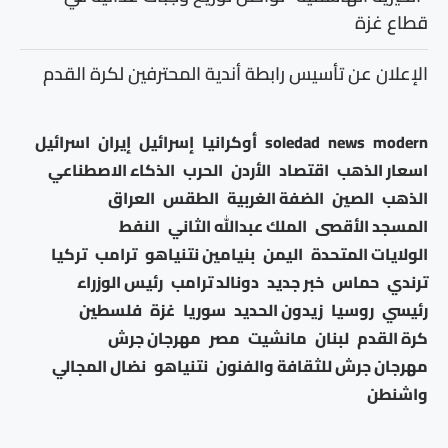
قطاع غزة
الإعلان عن تأسيس رابطة أندية المحترفين لكرة القدم
modern
news
soledad
أوكرانيا
إسرائيل
إيران
اسرائيل
اسعار الذهب
اقتصاد
الأردن
الحرب
الذكاء الاصطناعي
الذهب
الصين
الضفة الغربية
الطقس
العراق
المسجد الأقصى
الملك عبدالله الثاني
النفط
الولايات المتحدة
اليمن
بنيامين نتنياهو
ترامب
تركيا
ترندي
حماس
خبر جديد
دونالد ترامب
رئيس الوزراء
رئيسي
روسيا
زيدون الحديد
سوريا
غزة
فلسطين
كرة القدم
لبنان
مانشيت
مصر
مهرجان جرش
مهرجان جرش للثقافة والفنون
نتنياهو
نضال المجالي
واشنطن