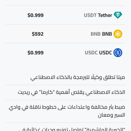
$0.999
USDT
Tether
$592
BNB
BNB
$0.999
USDC
USDC
ميتا تطلق وكيلًا للبرمجة بالذكاء الاصطناعي
الذكاء الاصطناعي يقلص أهمية “كارما” في ريديت
ضبط بئر مخالفة واعتداءات على خطوط ناقلة في وادي
السير ومعان
“الخيرية الهاشمية” تواصل توزيع وجبات غذائية في