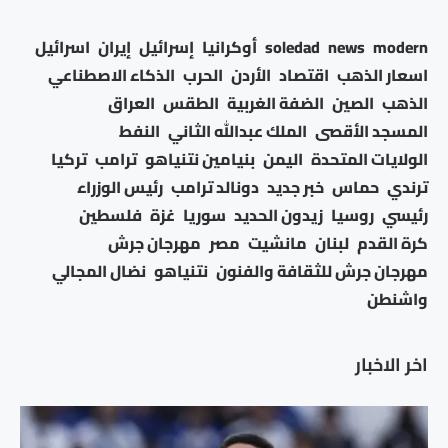
modern
news
soledad
أوكرانيا
إسرائيل
إيران
اسرائيل
اسعار الذهب
اقتصاد
الأردن
الحرب
الذكاء الاصطناعي
الذهب
الصين
الضفة الغربية
الطقس
العراق
المسجد الأقصى
الملك عبدالله الثاني
النفط
الولايات المتحدة
اليمن
بنيامين نتنياهو
ترامب
تركيا
ترندي
حماس
خبر جديد
دونالد ترامب
رئيس الوزراء
رئيسي
روسيا
زيدون الحديد
سوريا
غزة
فلسطين
كرة القدم
لبنان
مانشيت
مصر
مهرجان جرش
مهرجان جرش للثقافة والفنون
نتنياهو
نضال المجالي
واشنطن
اخر الاخبار