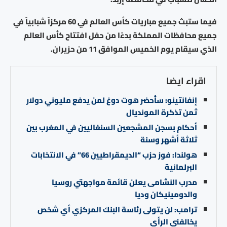
فيما ستبث جميع مباريات كأس العالم في 60 مركزاً شبابياً في
جميع محافظات المملكة بدءًا من حفل افتتاح كأس العالم
الذي سيقام يوم الخميس الموافق 11 من حزيران.
اقراء ايضا
إنفانتينو: سأحضر هوت دوغ لمن يدفع مليوني دولار
ثمن تذكرة المونديال
أحكام بسجن المشجعين السنغاليين في المغرب بين
ثلاثة أشهر وسنة
هولندا: فوز حزب “الديمقراطيين 66” في الانتخابات
البرلمانية
مدرب النشامى يعلن قائمة مواجهتي روسيا
والدومينيكان وديا
ترامب: لن يتولى رئاسة البنك المركزي أي شخص
يخالفني الرأي