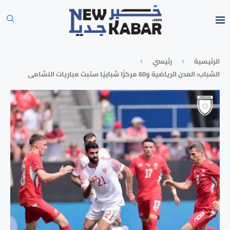
الرئيسية
رئيسي
الشباب: المدن الرياضية و60 مركزًا شبابيًا ستبث مباريات النشامى