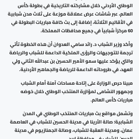
الوطني الأردني خلال مشاركته التاريخية في بطولة كأس
العالم، عبر شاشات عرض عملاقة موزعة على ثلاث مدن شبابية
في الأقاليم الثلاثة، إضافة إلى بث كافة مباريات البطولة في
60 مركزاً شبابياً في جميع محافظات المملكة.
وأكد وزير الشباب د. رائد سامي العدوان أن هذه الخطوة تأتي
ترجمة للتوجيهات والرؤى الملكية الداعمة للشباب والرياضة
والتي يؤكد عليها سمو الأمير الحسين بن عبدالله الثاني ولي
العهد، في طروحاته الداعمة للرياضة والجماهير الأردنية.
مبينا حرص الوزارة على إتاحة مساحات آمنة أمام الشباب
وجمهور النشامى لمؤازرة المنتخب الوطني خلال خوضه
مباريات كأس العالم.
وتشمل مواقع بث مباريات المنتخب الوطني في المدن
الشبابية؛ صالة الأرينا في مدينة الحسين للشباب في العاصمة
عمان، ومدينة العقبة للشباب، وصالة الجمنازيوم في مدينة
الحسن للشباب في محافظة إربد.