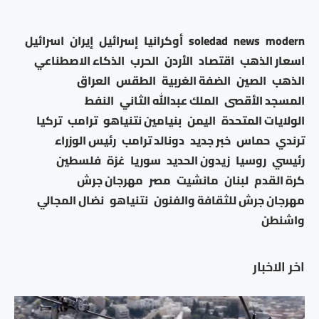
modern
news
soledad
أوكرانيا
إسرائيل
إيران
اسرائيل
اسعار الذهب
اقتصاد
الأردن
الحرب
الذكاء الاصطناعي
الذهب
الصين
الضفة الغربية
الطقس
العراق
المسجد الأقصى
الملك عبدالله الثاني
النفط
الولايات المتحدة
اليمن
بنيامين نتنياهو
ترامب
تركيا
ترندي
حماس
خبر جديد
دونالد ترامب
رئيس الوزراء
رئيسي
روسيا
زيدون الحديد
سوريا
غزة
فلسطين
كرة القدم
لبنان
مانشيت
مصر
مهرجان جرش
مهرجان جرش للثقافة والفنون
نتنياهو
نضال المجالي
واشنطن
اخر الاخبار