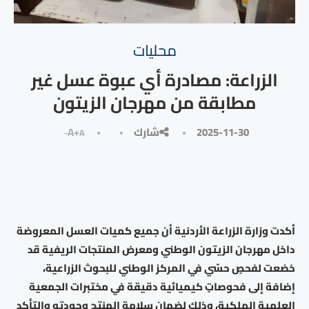
محليات
الزراعة: مصادرة أي عبوة عسل غير
مطابقة من مهرجان الزيتون
2025-11-30
شارك
A+
A-
أكدت وزارة الزراعة الأردنية أن جميع كميات العسل المعروضة
داخل مهرجان الزيتون الوطني ومعرض المنتجات الريفية قد
خضعت لفحصٍ حسّي في المركز الوطني للبحوث الزراعية،
إضافة إلى فحوصاتٍ كيميائية دقيقة في مختبرات الجمعية
العلمية الملكية، وذلك لضمان سلامة المنتج وجودته والتأكد