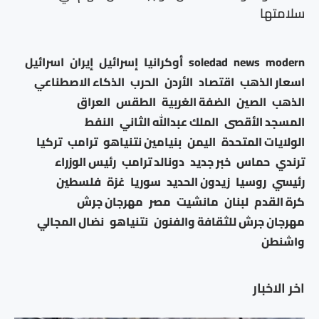
سلامتها
modern
news
soledad
أوكرانيا
إسرائيل
إيران
اسرائيل
اسعار الذهب
اقتصاد
الأردن
الحرب
الذكاء الاصطناعي
الذهب
الصين
الضفة الغربية
الطقس
العراق
المسجد الأقصى
الملك عبدالله الثاني
النفط
الولايات المتحدة
اليمن
بنيامين نتنياهو
ترامب
تركيا
ترندي
حماس
خبر جديد
دونالد ترامب
رئيس الوزراء
رئيسي
روسيا
زيدون الحديد
سوريا
غزة
فلسطين
كرة القدم
لبنان
مانشيت
مصر
مهرجان جرش
مهرجان جرش للثقافة والفنون
نتنياهو
نضال المجالي
واشنطن
اخر الاخبار