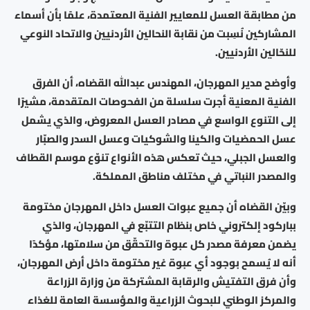
من مطابقة العسل للمعايير الفنية المعتمدة، علمًا بأن أسماء
المشاركين نُسِبت من نقابة النحالين الأردنيين والاتحاد النوعي
للنحّالين الأردنيين.
وأوضح مدير المهرجان، المهندس عبدالله القضاه، أن الفرق
الفنية المعنية أجرت سلسلة من الفحوصات المتقدمة، مشيرًا
إلى التنوع الواسع في مصادر العسل المعروض، والذي يشمل
عسل الحمضيات والكينا والشوكيات وعسل السدر والصبّار
والعسل الجبلي، حيث تعكس هذه الأنواع تنوّع موسم القطاف
والمصدر النباتي في مختلف مناطق المملكة.
وبيّن القضاه أن جميع عبوات العسل داخل المهرجان مختومة
بباركود إلكتروني خاص بنظام التتبّع في المهرجان، والذي
يضمن معرفة مصدر كل عبوة والتحقّق من سلامتها، مؤكدًا
أنه لا يُسمح بوجود أي عبوة غير مختومة داخل أرض المهرجان،
وأن فرق التفتيش والرقابة المشتركة من وزارة الزراعة
والمركز الوطني للبحوث الزراعية والمؤسسة العامة للغذاء