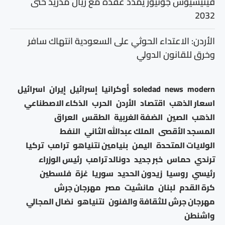
فينيسيوس جونيور يمدد عقده مع ريال مدريد حتى
2032
الأردن: الاعتداء الحوثي على السعودية انتهاك سافر
وخرق للقانون الدولي
modern
news
soledad
أوكرانيا
إسرائيل
إيران
اسرائيل
اسعار الذهب
اقتصاد
الأردن
الحرب
الذكاء الاصطناعي
الذهب
الصين
الضفة الغربية
الطقس
العراق
المسجد الأقصى
الملك عبدالله الثاني
النفط
الولايات المتحدة
اليمن
بنيامين نتنياهو
ترامب
تركيا
ترندي
حماس
خبر جديد
دونالد ترامب
رئيس الوزراء
رئيسي
روسيا
زيدون الحديد
سوريا
غزة
فلسطين
كرة القدم
لبنان
مانشيت
مصر
مهرجان جرش
مهرجان جرش للثقافة والفنون
نتنياهو
نضال المجالي
واشنطن