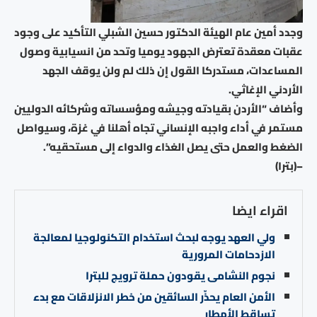
وجدد أمين عام الهيئة الدكتور حسين الشبلي التأكيد على وجود
عقبات معقدة تعترض الجهود يوميا وتحد من انسيابية وصول
المساعدات، مستدركا القول إن ذلك لم ولن يوقف الجهد
الأردني الإغاثي.
وأضاف “الأردن بقيادته وجيشه ومؤسساته وشركائه الدوليين
مستمر في أداء واجبه الإنساني تجاه أهلنا في غزة، وسيواصل
الضغط والعمل حتى يصل الغذاء والدواء إلى مستحقيه”.
–(بترا)
اقراء ايضا
ولي العهد يوجه لبحث استخدام التكنولوجيا لمعالجة
الازدحامات المرورية
نجوم النشامى يقودون حملة ترويج للبترا
الأمن العام يحذّر السائقين من خطر الانزلاقات مع بدء
تساقط الأمطار