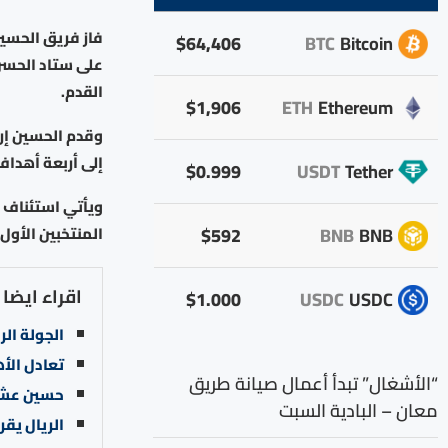
فاز فريق الحسين
$64,406
BTC
Bitcoin
على ستاد الحسن
القدم.
$1,906
ETH
Ethereum
وقدم الحسين إرب
إلى أربعة أهدا
$0.999
USDT
Tether
ويأتي استئناف 
$592
BNB
BNB
المنتخبين الأو
اقراء ايضا
$1.000
USDC
USDC
الجولة الر
تعادل الأ
“الأشغال” تبدأ أعمال صيانة طريق
حسين عشيش
معان – البادية السبت
الريال يقرر رح