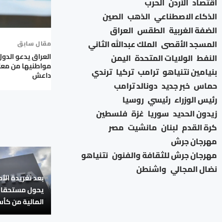
اقتصاد
الأردن
الحرب
الذكاء الاصطناعي
الذهب
الصين
الضفة الغربية
الطقس
العراق
المسجد الأقصى
الملك عبدالله الثاني
مقال سابق
العراق يدعو الدول
النفط
الولايات المتحدة
اليمن
مواطنيها من معت
بنيامين نتنياهو
ترامب
تركيا
ترندي
داعش
حماس
خبر جديد
دونالد ترامب
رئيس الوزراء
رئيسي
روسيا
زيدون الحديد
سوريا
غزة
فلسطين
كرة القدم
لبنان
مانشيت
مصر
مهرجان جرش
مهرجان جرش للثقافة والفنون
نتنياهو
نضال المجالي
واشنطن
بعد تغريدة الأم
يحول مستحقات 
المالية من كأ