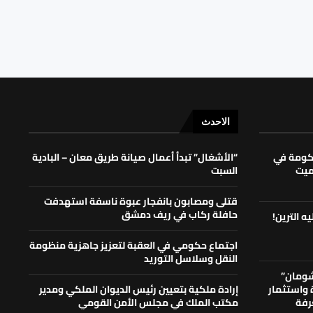
الاحدث
حكومة في
“الأشغال” تبدأ أعمال صيانة طريق معان – البادية
لميت
السبت
قتلى ومصابون بانفجار عبوة ناسفة استهدفت
حافلة ركاب في ريف دمشق
ه الترين!
اجتماع حكومي في العقبة لتعزيز جاهزية منظومة
النقل وسلاسل التوريد
شومان”
ة واستثمار
إرادة ملكية بتعيين رئيس الديوان الملكي ومدير
رفة
مكتب الملك في مجلس الأمن القومي