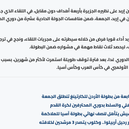
 إربد على نظيره الجزيرة بأربعة أهداف دون مقابل، في اللقاء الذي ج
 في إربد، الجمعة، ضمن منافسات الجولة الحادية عشرة من دوري الم
د أداء قويا فرض من خلاله سيطرته على مجريات اللقاء، ونجح في تر
ف، ليحصد ثلاث نقاط مهمة في مشواره ضمن البطولة.
الدوري غدا، بعد فترة توقف طويلة استمرت لأكثر من شهرين، بسبب
ل الأولمبي في كأس العرب وكأس آسيا.
ابعة من بطولة الأردن للكارتينغ تنطلق الجمعة
هلي والسلط بدوري المحترفين لكرة القدم
 يتأهل لنصف نهائي بطولة آسيا للملاكمة
يل أربيلوا.. وكلوب يتصدر 3 مرشحين لخلافته