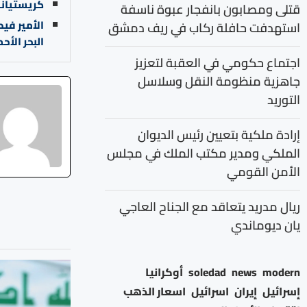
كريستيانو 
قتلى ومصابون بانفجار عبوة ناسفة
الأمير فيص
استهدفت حافلة ركاب في ريف دمشق
البحر الأحم
اجتماع حكومي في العقبة لتعزيز
جاهزية منظومة النقل وسلاسل
التوريد
إرادة ملكية بتعيين رئيس الديوان
الملكي ومدير مكتب الملك في مجلس
الأمن القومي
ريال مدريد يتعاقد مع الجناح العاجي
يان ديوماندي
modern
news
soledad
أوكرانيا
إسرائيل
إيران
اسرائيل
اسعار الذهب