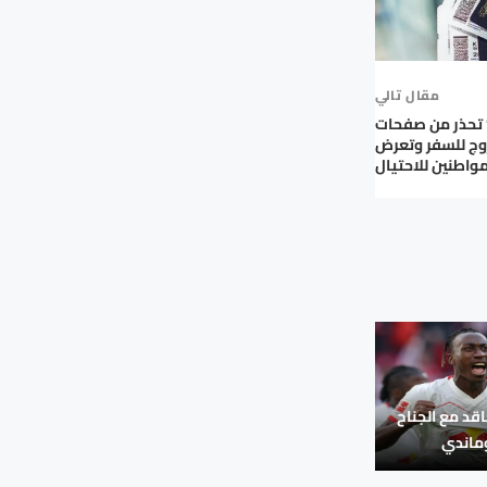
مقال تالي
 تحذر من صفحات
وج للسفر وتعرض
مواطنين للاحتيال
اقد مع الجناح
وماندي