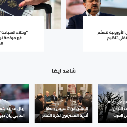
 الأوروبية لتسلّم
“وكلاء السياحة”
قلي تنظيم
غير مرخصة تر
ال
شاهد ايضا
ير علي:فيفا
الأردن
الإعلان عن تأسيس رابطة
ريال مدريد يتع
س العرب
أندية المحترفين لكرة القدم
العاجي يان دي