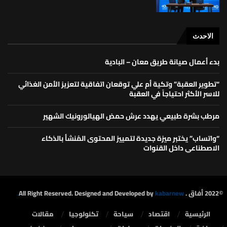
الاحدث
بدء أعمال صيانة طريق معان – البادية
“تطوير العقبة” وتكية أم علي توقعان اتفاقية لتعزيز الأمن الغذائي
للاسر الأكثر احتياجاً في العقبة
مرطب بشرة طبيعي يهدد عرش حمض الهيالورونيك الشهير
“واتساب” يختبر ميزة جديدة لتمييز المحتوى المُنشأ بالذكاء
الاصطناعي داخل القنوات
©2022 أفاق . All Right Reserved. Designed and Developed by
kabarnew.
الرئيسية
⁠اقتصاد
سياحة
تكنولوجيا
مقالات