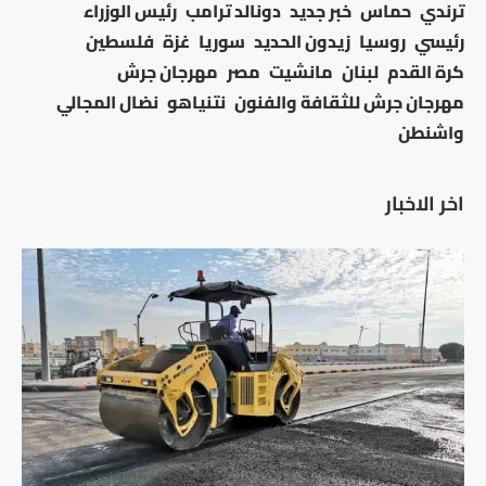
ترندي
حماس
خبر جديد
دونالد ترامب
رئيس الوزراء
رئيسي
روسيا
زيدون الحديد
سوريا
غزة
فلسطين
كرة القدم
لبنان
مانشيت
مصر
مهرجان جرش
مهرجان جرش للثقافة والفنون
نتنياهو
نضال المجالي
واشنطن
اخر الاخبار