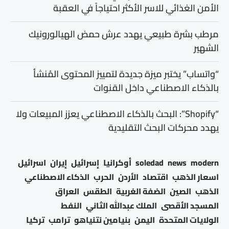
الأمن الغذائي للاسر الأكثر احتياجاً في العقبة
مرطب بشرة طبيعي يهدد عرش حمض الهيالورونيك
الشهير
“واتساب” يختبر ميزة جديدة لتمييز المحتوى المُنشأ
بالذكاء الاصطناعي داخل القنوات
“Shopify”: البحث بالذكاء الاصطناعي يعزز المبيعات ولا
يهدد محركات البحث التقليدية
modern
news
soledad
أوكرانيا
إسرائيل
إيران
اسرائيل
اسعار الذهب
اقتصاد
الأردن
الحرب
الذكاء الاصطناعي
الذهب
الصين
الضفة الغربية
الطقس
العراق
المسجد الأقصى
الملك عبدالله الثاني
النفط
الولايات المتحدة
اليمن
بنيامين نتنياهو
ترامب
تركيا