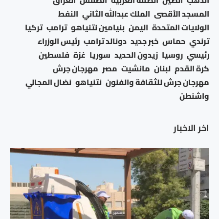
الذهب
الصين
الضفة الغربية
الطقس
العراق
المسجد الأقصى
الملك عبدالله الثاني
النفط
الولايات المتحدة
اليمن
بنيامين نتنياهو
ترامب
تركيا
ترندي
حماس
خبر جديد
دونالد ترامب
رئيس الوزراء
رئيسي
روسيا
زيدون الحديد
سوريا
غزة
فلسطين
كرة القدم
لبنان
مانشيت
مصر
مهرجان جرش
مهرجان جرش للثقافة والفنون
نتنياهو
نضال المجالي
واشنطن
اخر الاخبار