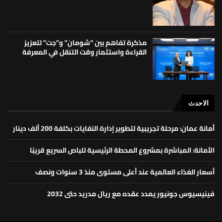
مذكرة تفاهم بين “شومان” و”جت” لتعزيز
القراءة واستثمار وقت التنقل في المعرفة
الاحدث
أمانة عمان: مرحلة تجريبية لتطوير إدارة النفايات بكلفة 200 ألف دينار
الأمانة: المباشرة بمشروع المحطة الرئيسية للباص السريع قريبًا
أسعار الغذاء العالمية عند أعلى مستوى منذ 3 سنوات ونصف
فينيسيوس جونيور يمدد عقده مع ريال مدريد حتى 2032