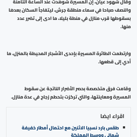
وقال شهود عيان، إن المسيرة شوهدت عند الساعة الثامنة
والنصف صباحا في سماء منطقة جرش، ليتفاجأ السكان بعدها
بسقوطها قرب منازل في منطة بليلا، ما ادى إلى تضرر عدد
منها.
وارتطمت الطائرة المسيرة بإحدى الأشجار المحيطة بالمنزل، ما
أدي إلى قطعها.
وقامت فرق متخصصة بحصر الأضرار الناتجة عن سقوط
المسيرة ومعاينتها، والتي تركزت بتحطم زجاج في عدة منازل.
اقراء ايضا
طقس بارد نسبيا الاثنين مع احتمال أمطار خفيفة
شمالي ووسط المملكة