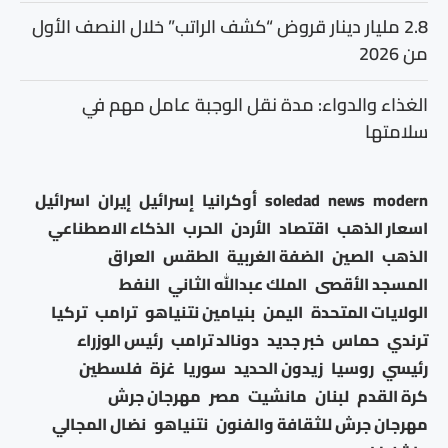
2.8 مليار دينار قروض “كشف الراتب” خلال النصف الأول
من 2026
الغذاء والدواء: مدة نقل الوجبة عامل مهم في
سلامتها
modern
news
soledad
أوكرانيا
إسرائيل
إيران
اسرائيل
اسعار الذهب
اقتصاد
الأردن
الحرب
الذكاء الاصطناعي
الذهب
الصين
الضفة الغربية
الطقس
العراق
المسجد الأقصى
الملك عبدالله الثاني
النفط
الولايات المتحدة
اليمن
بنيامين نتنياهو
ترامب
تركيا
ترندي
حماس
خبر جديد
دونالد ترامب
رئيس الوزراء
رئيسي
روسيا
زيدون الحديد
سوريا
غزة
فلسطين
كرة القدم
لبنان
مانشيت
مصر
مهرجان جرش
مهرجان جرش للثقافة والفنون
نتنياهو
نضال المجالي