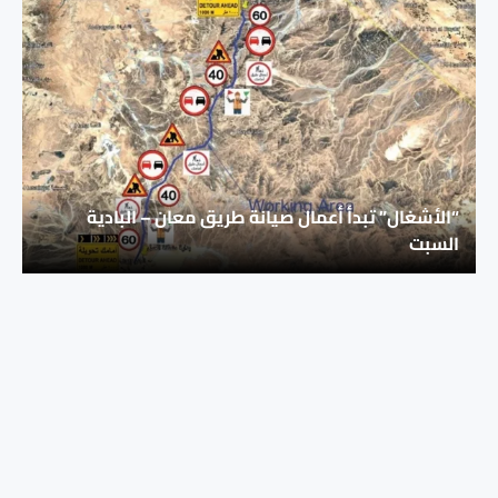
“الأشغال” تبدأ أعمال صيانة طريق معان – البادية
السبت