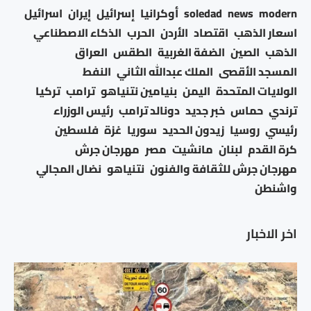
modern
news
soledad
أوكرانيا
إسرائيل
إيران
اسرائيل
اسعار الذهب
اقتصاد
الأردن
الحرب
الذكاء الاصطناعي
الذهب
الصين
الضفة الغربية
الطقس
العراق
المسجد الأقصى
الملك عبدالله الثاني
النفط
الولايات المتحدة
اليمن
بنيامين نتنياهو
ترامب
تركيا
ترندي
حماس
خبر جديد
دونالد ترامب
رئيس الوزراء
رئيسي
روسيا
زيدون الحديد
سوريا
غزة
فلسطين
كرة القدم
لبنان
مانشيت
مصر
مهرجان جرش
مهرجان جرش للثقافة والفنون
نتنياهو
نضال المجالي
واشنطن
اخر الاخبار