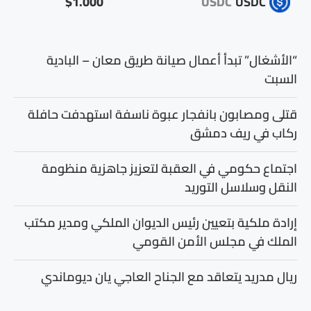
$1.000
USDC
USDC
“الأشغال” تبدأ أعمال صيانة طريق معان – البادية
السبت
قتلى ومصابون بانفجار عبوة ناسفة استهدفت حافلة
ركاب في ريف دمشق
اجتماع حكومي في العقبة لتعزيز جاهزية منظومة
النقل وسلاسل التوريد
إرادة ملكية بتعيين رئيس الديوان الملكي ومدير مكتب
الملك في مجلس الأمن القومي
ريال مدريد يتعاقد مع الجناح العاجي يان ديوماندي