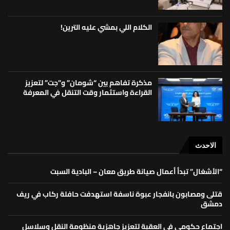
الكلام اللي بمشي عليه الترين!
مذكرة تفاهم بين “شومان” و”جت” لتعزيز
القراءة واستثمار وقت التنقل في المعرفة
الاحدث
“الأشغال” تبدأ أعمال صيانة طريق معان – البادية السبت
قتلى ومصابون بانفجار عبوة ناسفة استهدفت حافلة ركاب في ريف
دمشق
اجتماع حكومي في العقبة لتعزيز جاهزية منظومة النقل وسلاسل