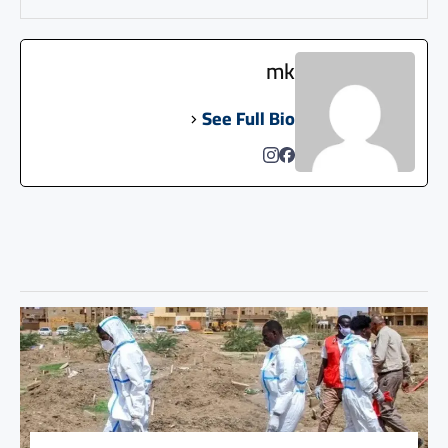
mk
See Full Bio