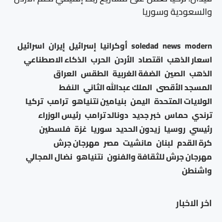
والسعودية وسوريا
modern
news
soledad
أوكرانيا
إسرائيل
إيران
اسرائيل
اسعار الذهب
اقتصاد
الأردن
الحرب
الذكاء الاصطناعي
الذهب
الصين
الضفة الغربية
الطقس
العراق
المسجد الأقصى
الملك عبدالله الثاني
النفط
الولايات المتحدة
اليمن
بنيامين نتنياهو
ترامب
تركيا
ترندي
حماس
خبر جديد
دونالد ترامب
رئيس الوزراء
رئيسي
روسيا
زيدون الحديد
سوريا
غزة
فلسطين
كرة القدم
لبنان
مانشيت
مصر
مهرجان جرش
مهرجان جرش للثقافة والفنون
نتنياهو
نضال المجالي
واشنطن
اخر الاخبار