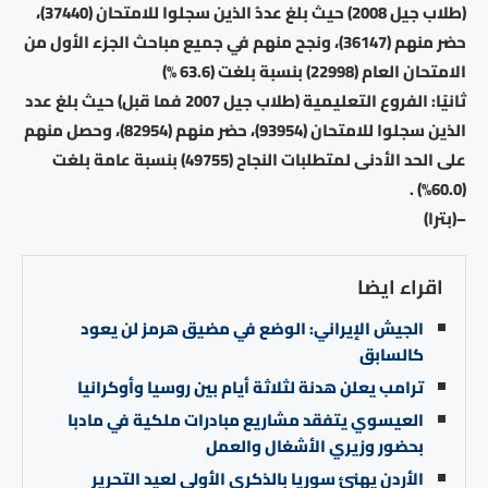
(طلاب جيل 2008) حيث بلغ عددُ الذين سجلوا للامتحان (37440)،
حضر منهم (36147)، ونجح منهم في جميع مباحث الجزء الأول من
الامتحان العام (22998) بنسبة بلغت (63.6 %)
ثانيًا: الفروع التعليمية (طلاب جيل 2007 فما قبل) حيث بلغ عدد
الذين سجلوا للامتحان (93954)، حضر منهم (82954)، وحصل منهم
على الحد الأدنى لمتطلبات النجاح (49755) بنسبة عامة بلغت
(60.0%) .
–(بترا)
اقراء ايضا
الجيش الإيراني: الوضع في مضيق هرمز لن يعود
كالسابق
ترامب يعلن هدنة لثلاثة أيام بين روسيا وأوكرانيا
العيسوي يتفقد مشاريع مبادرات ملكية في مادبا
بحضور وزيري الأشغال والعمل
الأردن يهنئ سوريا بالذكرى الأولى لعيد التحرير