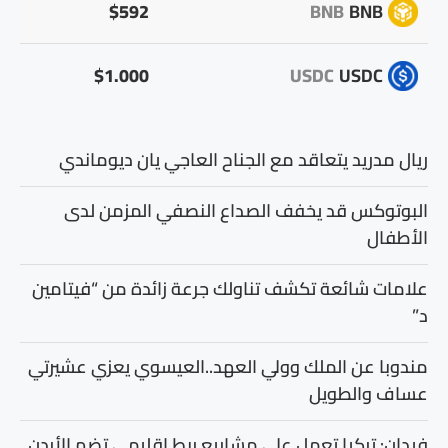
$592
BNB
BNB
$1.000
USDC
USDC
ريال مدريد يتعاقد مع الجناح العاجي يان ديوماندي
البوتوكس قد يخفف الصداع النصفي المزمن لدى
الأطفال
علامات شائعة تكشف تناولك جرعة زائدة من “فيتامين
د”
مندوبا عن الملك وولي العهد..العيسوي يعزي عشيرتي
عساف والطويل
فيدان: تركيا تعمل على مشاريع ربط إقليمي تضم الأردن