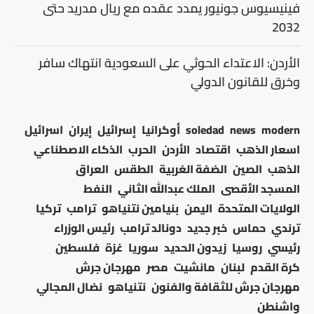
فينيسيوس جونيور يمدد عقده مع ريال مدريد حتى
2032
الأردن: الاعتداء الحوثي على السعودية انتهاك سافر
وخرق للقانون الدولي
modern
news
soledad
أوكرانيا
إسرائيل
إيران
اسرائيل
اسعار الذهب
اقتصاد
الأردن
الحرب
الذكاء الاصطناعي
الذهب
الصين
الضفة الغربية
الطقس
العراق
المسجد الأقصى
الملك عبدالله الثاني
النفط
الولايات المتحدة
اليمن
بنيامين نتنياهو
ترامب
تركيا
ترندي
حماس
خبر جديد
دونالد ترامب
رئيس الوزراء
رئيسي
روسيا
زيدون الحديد
سوريا
غزة
فلسطين
كرة القدم
لبنان
مانشيت
مصر
مهرجان جرش
مهرجان جرش للثقافة والفنون
نتنياهو
نضال المجالي
واشنطن