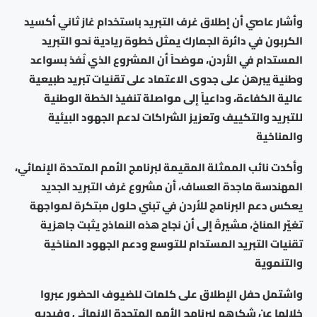
وأشار عاصي أن إطلاق غرف التبريد باستخدام غاز ثاني أكسيد
الكربون في دائرة الجمارك يمثل خطوة ريادية نحو التبريد
المستدام في الأردن، موضحاً أن المشروع الذي نُفذ بسواعد
وطنية يبرهن على جدوى الاعتماد على تقنيات تبريد طبيعية
عالية الكفاءة، وداعياً إلى مواصلة تنفيذ الخطة الوطنية
للتبريد والتكييف وتعزيز الشراكات لدعم الجهود البيئية
والمناخية
وأكدت نائب الممثلة المقيمة لبرنامج الأمم المتحدة الإنمائي،
المهندسة ماجدة العساف، أن مشروع غرف التبريد الجديد
يعكس دعم البرنامج للأردن في تبني حلول مبتكرة لمواجهة
تغيّر المناخ، مشيرةً إلى أن نجاح هذه النماذج يثبت جاهزية
تقنيات التبريد المستدام للتوسع ودعم الجهود المناخية
والتنموية
واشتمل حفل الإطلاق على كلمات للضيوف الحضور عبروا
خلالها عن شكرهم لبرنامج الأمم المتحدة الانمائي وفيديو