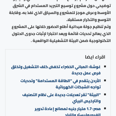
توضيحي حول مشروع توسيع التبريد المستدام في الشرق
الأوسط وعرض موجز للمشروع والسياق الذي نفذ به، وقابلة
التوسع والتكرار مستقبلا.
وتم تنظيم جولة ميدانية أطلع الحضور خلالها على المشروع
الذي يعالج تحديات قائمة ويعد اختبارا لإثبات جدوى الحلول
التكنولوجية ضمن البيئة التشغيلية الواقعية .
اقراء ايضا
غوشة: المباني الخضراء تخفض كلف التشغيل وتخلق
فرص عمل جديدة
الأردن يتقدم في “الطاقة المستدامة” وتحديات
تواجه الشبكات الكهربائية
“البيئة” تقر تعديلات جديدة على نظام التصنيف
والترخيص البيئي
مصر: 1.7 مليار جنيه لمصانع إعادة تدوير
الفيبربوليستر واللباد