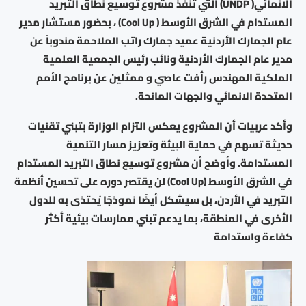
الانمائي( UNDP) التي تنفذ مشروع توسيع نطاق التبريد
المستدام في الشرق الأوسط ( Cool Up) ، بحضور مستشار مدير
عام الجمارك الأردنية عميد جمارك راتب الملاحمة مندوباً عن
مدير عام الجمارك الأردنية ونائب رئيس الجمعية العلمية
الملكية المهندس رأفت عاصي و ممثلين عن برنامج الأمم
المتحدة الانمائي والجهات المانحة.
وأكد عربيات أن المشروع يعكس التزام الوزارة بتبني تقنيات
حديثة تسهم في حماية البيئة وتعزيز مسار التنمية
المستدامة. وأوضح أن مشروع توسيع نطاق التبريد المستدام
في الشرق الأوسط (Cool Up) لن يقتصر دوره على تحسين أنظمة
التبريد في الأردن، بل سيشكل أيضًا نموذجًا يُحتذى به للدول
الأخرى في المنطقة، بما يدعم تبني ممارسات بيئية أكثر
كفاءة واستدامة