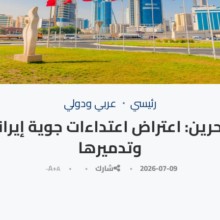
رئيسي
⁠عربي ودولي
حرين: اعتراض اعتداءات جوية إيران
وتدميرها
2026-07-09
شارك
A+
A-