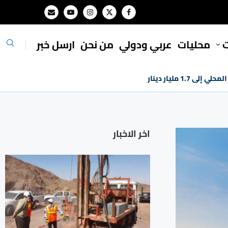
ت
محليات
⁠عربي ودولي
من نحن
ارسل خبر
1. مليار دينار
اخر الاخبار