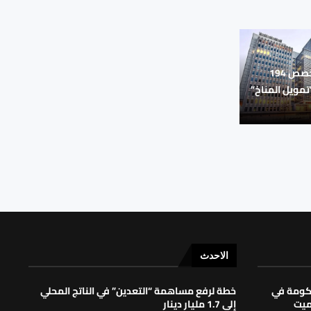
البنك الدولي يخصص 194
”تمويل المناخ”
الاحدث
حكومة في
خطة لرفع مساهمة “التعدين” في الناتج المحلي
لميت
إلى 1.7 مليار دينار