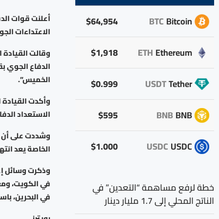
أعلنت قوات الد
$64,954
BTC
Bitcoin
الاعتداءات الجوي
$1,918
ETH
Ethereum
وقالت القيادة ا
الدفاع الجوي بق
الخميس”.
$0.999
USDT
Tether
وأكدت القيادة ا
$595
BNB
BNB
الاستعداد الدفا
وشددت على أن ت
$1.000
USDC
USDC
الخاصة يعد انتها
وذكرت وسائل إعل
في الكويت، ومع
خطة لرفع مساهمة “التعدين” في
في البحرين، باس
الناتج المحلي إلى 1.7 مليار دينار
رويترز