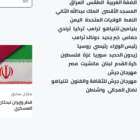
الضفة الغربية
الطقس
العراق
المسجد الأقصى
الملك عبدالله الثاني
النفط
الولايات المتحدة
اليمن
بنيامين نتنياهو
ترامب
تركيا
ترندي
حماس
خبر جديد
دونالد ترامب
رئيس الوزراء
رئيسي
روسيا
زيدون الحديد
سوريا
غزة
فلسطين
كرة القدم
لبنان
مانشيت
مصر
مهرجان جرش
مهرجان جرش للثقافة والفنون
نتنياهو
نضال المجالي
واشنطن
مقال سابق
قطر وإيران تبحثان
العسكري