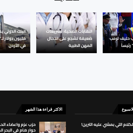
النقابات الصحية: تشريعات
ب حليف ترمب
ضعيفة تشجع على انتحال
مليون دولار لـ
رئيساً
المهن الطبية
في الأردن
لاسبوع
الاكثر قراءة هذا الشهر
لكلام اللي بمشي عليه الترين!
حزب عزم واعضاء ال
حوار هام في البحر ا