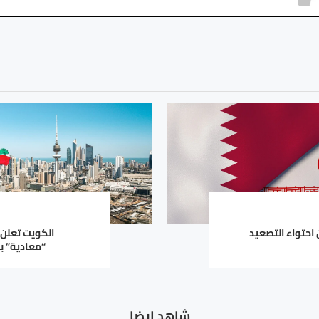
 احتواء التصعيد
الكويت تعلن
“معادية” ب
شاهد ايضا