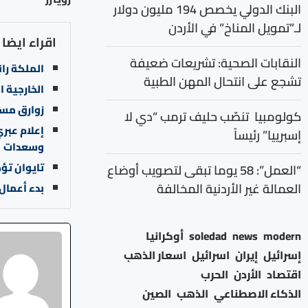
البنك الدولي يخصص 194 مليون دولار
لـ”تمويل المناخ” في الأردن
اقراء ايضا
النقابات الصحية: تشريعات ضعيفة
الملكة ران
تشجع على انتحال المهن الطبية
الخارجية ا
زوارق مسي
كولومبيا تنصّب حليف ترمب “دي لا
إعلام عبري
إسبرييا” رئيساً
وسعدات
تايوان تؤك
“العمل”: 58 يوما تبقى لتصويب أوضاع
العمالة غير الأردنية المخالفة
بدء أعمال إ
modern
news
soledad
أوكرانيا
إسرائيل
إيران
اسرائيل
اسعار الذهب
اقتصاد
الأردن
الحرب
الذكاء الاصطناعي
الذهب
الصين