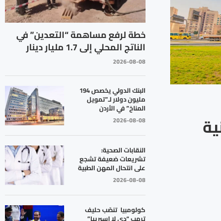
خطة لرفع مساهمة “التعدين” في
الناتج المحلي إلى 1.7 مليار دينار
2026-08-08
البنك الدولي يخصص 194
مليون دولار لـ”تمويل
المناخ” في الأردن
ية
2026-08-08
النقابات الصحية:
تشريعات ضعيفة تشجع
على انتحال المهن الطبية
2026-08-08
كولومبيا تنصّب حليف
ترمب “دي لا إسبرييا”