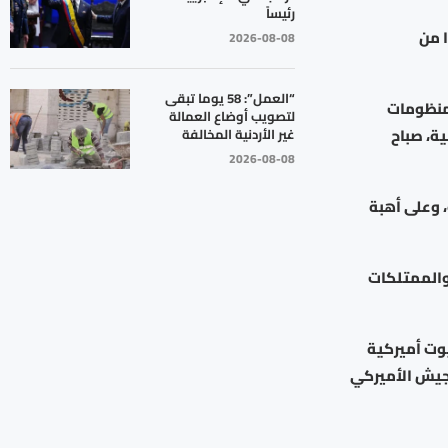
رئيساً
 من
2026-08-08
“العمل”: 58 يوما تبقى
 منظومات
لتصويب أوضاع العمالة
ية، صباح
غير الأردنية المخالفة
2026-08-08
، وعلى أهبة
والممتلكات
يوت أميركية
جيش الأميركي