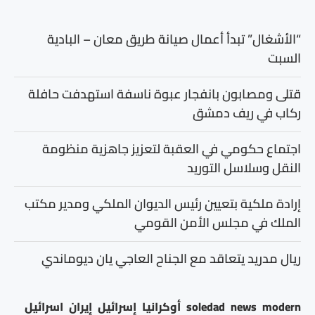
“الأشغال” تبدأ أعمال صيانة طريق معان – البادية
السبت
قتلى ومصابون بانفجار عبوة ناسفة استهدفت حافلة
ركاب في ريف دمشق
اجتماع حكومي في العقبة لتعزيز جاهزية منظومة
النقل وسلاسل التوريد
إرادة ملكية بتعيين رئيس الديوان الملكي ومدير مكتب
الملك في مجلس الأمن القومي
ريال مدريد يتعاقد مع الجناح العاجي يان ديوماندي
modern
news
soledad
أوكرانيا
إسرائيل
إيران
اسرائيل