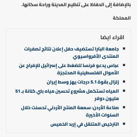
بالإضافة إلى الحفاظ على تنظيم المدينة وراحة سكانها.
المملكة
اقراء ايضا
جامعة البترا تستضيف حفل إعلان نتائج تصفيات
المنتدى الأفرواسيوي
عباس يدعو فرنسا للضغط على إسرائيل للإفراج عن
الأموال الفلسطينية المحتجزة
زلزال بقوة 5.1 درجات يهز وسط إيران
المياه تستكمل مشروع تحسين مياه بني كنانة بـ 51
مليون دولار
صناعة الأردن: سمعة المنتج الأردني تحسنت خلال
السنوات الأخيرة
الترخيص المتنقل في إربد الخميس