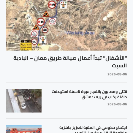
“الأشغال” تبدأ أعمال صيانة طريق معان – البادية
السبت
2026-08-06
قتلى ومصابون بانفجار عبوة ناسفة استهدفت
حافلة ركاب في ريف دمشق
2026-08-06
اجتماع حكومي في العقبة لتعزيز جاهزية
منظومة النقل وسلاسل التوريد