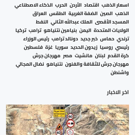
اسعار الذهب
اقتصاد
الأردن
الحرب
الذكاء الاصطناعي
الذهب
الصين
الضفة الغربية
الطقس
العراق
المسجد الأقصى
الملك عبدالله الثاني
النفط
الولايات المتحدة
اليمن
بنيامين نتنياهو
ترامب
تركيا
ترندي
حماس
خبر جديد
دونالد ترامب
رئيس الوزراء
رئيسي
روسيا
زيدون الحديد
سوريا
غزة
فلسطين
كرة القدم
لبنان
مانشيت
مصر
مهرجان جرش
مهرجان جرش للثقافة والفنون
نتنياهو
نضال المجالي
واشنطن
اخر الاخبار