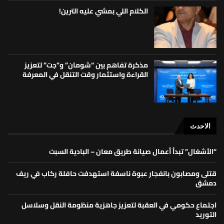
الكلام اللي بمشي عليه الترين!
مذكرة تفاهم بين “شومان” و”جت” لتعزيز
القراءة واستثمار وقت التنقل في المعرفة
الاحدث
“الأشغال” تبدأ أعمال صيانة طريق معان – البادية السبت
قتلى ومصابون بانفجار عبوة ناسفة استهدفت حافلة ركاب في ريف
دمشق
اجتماع حكومي في العقبة لتعزيز جاهزية منظومة النقل وسلاسل
التوريد