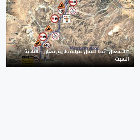
“الأشغال” تبدأ أعمال صيانة طريق معان – البادية
السبت