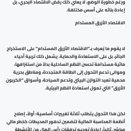
ورغم خطورة الوضع، لا يعني ذلك رفض الاقتصاد البحري، بل
إعادة بنائه على أسس مختلفة.
الاقتصاد الأزرق المستدام
لا يقوم ما يُعرف بـ”الاقتصاد الأزرق المستدام” على الاستخراج
الجائر، بل على الاستعادة والحماية. يشمل ذلك تربية أحياء
مائية مستدامة تحسن النظم الساحلية بدلاً من استنزافها،
وموانئ تدعم التحول إلى الطاقة المتجددة، ومناطق بحرية
محمية تعيد التوازن البيئي وتدعم السياحة، وأسواق “الكربون
الأزرق” التي تمول استعادة النظم البيئية.
لكن هذا التحول يتطلب ثلاثة تغييرات أساسية: أولاً، إصلاح
أنظمة المحاسبة المالية لتضمين تدهور المحيطات كخطر مالي
مباشر. ثانياً، إعادة توجيه تدفقات رأس المال من الأنشطة