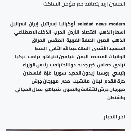
الحسين إربد يتعاقد مع مؤمن الساكت
modern
news
soledad
أوكرانيا
إسرائيل
إيران
اسرائيل
اسعار الذهب
اقتصاد
الأردن
الحرب
الذكاء الاصطناعي
الذهب
الصين
الضفة الغربية
الطقس
العراق
المسجد الأقصى
الملك عبدالله الثاني
النفط
الولايات المتحدة
اليمن
بنيامين نتنياهو
ترامب
تركيا
ترندي
حماس
خبر جديد
دونالد ترامب
رئيس الوزراء
رئيسي
روسيا
زيدون الحديد
سوريا
غزة
فلسطين
كرة القدم
لبنان
مانشيت
مصر
مهرجان جرش
مهرجان جرش للثقافة والفنون
نتنياهو
نضال المجالي
واشنطن
اخر الاخبار