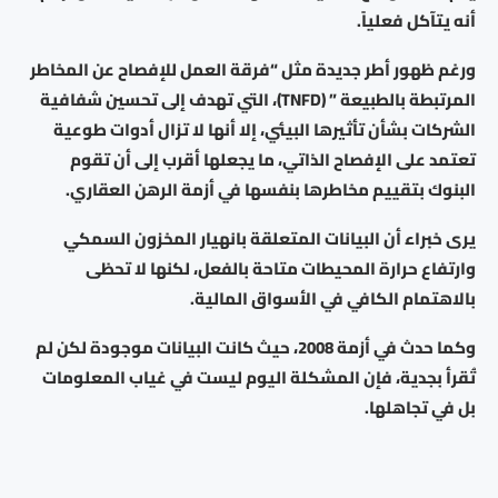
أنه يتآكل فعلياً.
ورغم ظهور أطر جديدة مثل “فرقة العمل للإفصاح عن المخاطر
المرتبطة بالطبيعة ” (TNFD)، التي تهدف إلى تحسين شفافية
الشركات بشأن تأثيرها البيئي، إلا أنها لا تزال أدوات طوعية
تعتمد على الإفصاح الذاتي، ما يجعلها أقرب إلى أن تقوم
البنوك بتقييم مخاطرها بنفسها في أزمة الرهن العقاري.
يرى خبراء أن البيانات المتعلقة بانهيار المخزون السمكي
وارتفاع حرارة المحيطات متاحة بالفعل، لكنها لا تحظى
بالاهتمام الكافي في الأسواق المالية.
وكما حدث في أزمة 2008، حيث كانت البيانات موجودة لكن لم
تُقرأ بجدية، فإن المشكلة اليوم ليست في غياب المعلومات
بل في تجاهلها.