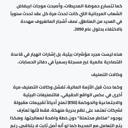
كما تتسارع حموضة المحيطات، وأصبحت موجات ابيضاض
الشعاب المرجانية التي كانت تحدث مرة كل عقد تحدث سنوياً
في العديد من المناطق. نصف أشجار المانغروف مهددة
بالاختفاء بحلول عام 2050.
هذه ليست مجرد مؤشرات بيئية، بل إشارات انهيار في قاعدة
اقتصادية عالمية غير مسجلة رسمياً في دفاتر الحسابات.
وكالات التصنيف
وكما حدث قبل الأزمة المالية، تفشل وكالات التصنيف مرة
أخرى في عكس الواقع الحقيقي. فالتصنيفات البيئية
والاجتماعية والحوكمة (ESG) تمنح أحياناً تقييمات مقبولة
لشركات تعتمد على نظم بحرية منهكة، فقط لأنها تعترف
بوجود “مخاطر محتملة” دون خطة واضحة لمعالجتها. وهكذا
يتم التعامل مع المحيط كما لو أنه أصل ثابت لا يتناقص، رغم