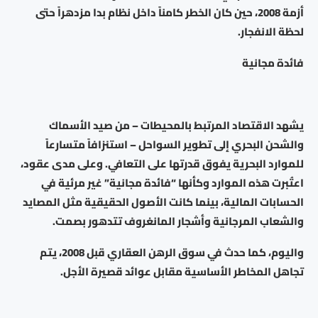
أزمة 2008، حين كان الخطر كامناً داخل نظام بدا مزدهراً حتى
لحظة الانفجار.
فائدة مجانية
يشهد الاقتصاد المرتبط بالمحيطات – من صيد الأسماك
والشحن البحري إلى تطوير السواحل – استنزافاً متسارعاً
للموارد البحرية يفوق قدرتها على التعافي. وعلى مدى عقود،
اعتُبرت هذه الموارد وكأنها “فائدة مجانية” غير مرئية في
الحسابات المالية، بينما كانت الأصول الحقيقية مثل المصايد
والشعاب المرجانية وأشجار المانغروف تتدهور بصمت.
واليوم، كما حدث في سوق الرهن العقاري قبل 2008، يتم
تجاهل المخاطر الأساسية مقابل عوائد قصيرة الأجل.