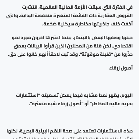
في الفترة التي سبقت الأزمة المالية العالمية، انتشرت
القروض العقارية ذات الفائدة المتغيرة منخفضة البداية، والتي
أخفت خلف جاذبيتها مخاطرة هيكلية ضخمة.
حينها وصفها البعض بالابتكار، بينما اعتبرها آخرون مجرد نمو
اقتصادي. لكن قلة من المحللين الذين قرأوا البيانات بعمق
حذّروا من “قنبلة موقوتة”. وقد ثبت لاحقاً أنهم كانوا على حق.
أصول زرقاء
اليوم، يظهر نمط مشابه فيما يمكن تسميته “استثمارات
بحرية عالية المخاطر” أو “أصول زرقاء شبه متعثرة”.
هذه الاستثمارات تعتمد على صحة النظم البيئية البحرية، لكنها