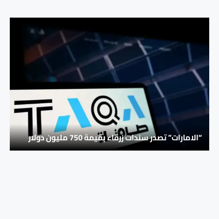
“الامارات” تصدر سندات زرقاء بقيمة 750 مليون دولار