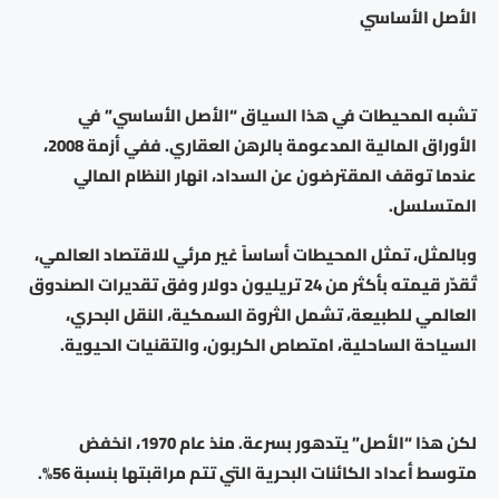
الأصل الأساسي
تشبه المحيطات في هذا السياق “الأصل الأساسي” في
الأوراق المالية المدعومة بالرهن العقاري. ففي أزمة 2008،
عندما توقف المقترضون عن السداد، انهار النظام المالي
المتسلسل.
وبالمثل، تمثل المحيطات أساساً غير مرئي للاقتصاد العالمي،
تُقدّر قيمته بأكثر من 24 تريليون دولار وفق تقديرات الصندوق
العالمي للطبيعة، تشمل الثروة السمكية، النقل البحري،
السياحة الساحلية، امتصاص الكربون، والتقنيات الحيوية.
لكن هذا “الأصل” يتدهور بسرعة. منذ عام 1970، انخفض
متوسط أعداد الكائنات البحرية التي تتم مراقبتها بنسبة 56%.