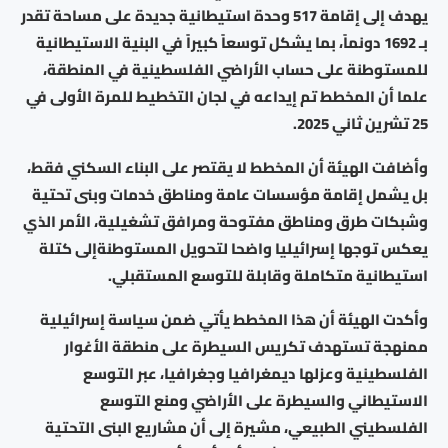
يهدف إلى إقامة 517 وحدة استيطانية جديدة على مساحة تقدر
بـ 1692 دونماً، بما يشكل توسعاً كبيراً في البنية الاستيطانية
للمستوطنة على حساب الأراضي الفلسطينية في المنطقة،
علما أن المخطط تم إيداعه في لجان التخطيط للمرة الأولى في
25 تشرين ثاني 2025.
وأضافت الهيئة أن المخطط لا يقتصر على البناء السكني فقط،
بل يشمل إقامة مؤسسات عامة ومناطق خدمات وبنى تحتية
وشبكات طرق ومناطق مفتوحة ومرافق تشغيلية، الأمر الذي
يعكس توجها إسرائيليا واضحا لتحويل المستوطنةإلى كتلة
استيطانية متكاملة وقابلة للتوسع المستقبلي.
وأكدت الهيئة أن هذا المخطط يأتي ضمن سياسة إسرائيلية
ممنهجة تستهدف تكريس السيطرة على منطقة الأغوار
الفلسطينية وعزلها ديمغرافيا وجغرافيا، عبر التوسع
الاستيطاني والسيطرة على الأراضي ومنع التوسع
الفلسطيني الطبيعي، مشيرة إلى أن مشاريع البنى التحتية