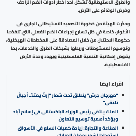
والطرق الاستيطانية تشكل أحد أخطر أدوات الضم الزاحف
وفرض الوقائع على الأرض.
وحذّرت الهيئة من خطورة التصعيد الاستيطاني الجاري في
الأغوار، خاصة في ظل تسارع إجراءات الضم الفعلي التي تنفذها
حكومة الاحتلال من خلال المصادقة على المخططات الهيكلية،
وتوسيع المستوطنات وربطها بشبكات الطرق والخدمات، بما
يقوض إمكانية التنمية الفلسطينية ويهدد وحدة الأرض
الفلسطينية.
اقراء ايضا
“مهرجان جرش” ينطلق تحت شعار “إرثٌ يمتدّ.. أجيالٌ
تلتقي”
الملك يلتقي رئيس الوزراء الباكستاني في إسلام آباد
ويؤكد أهمية توسيع التعاون
الصناعة والتجارة: زيادة كميات السلع في الأسواق
استعدادا لشهر رمضان المبارك