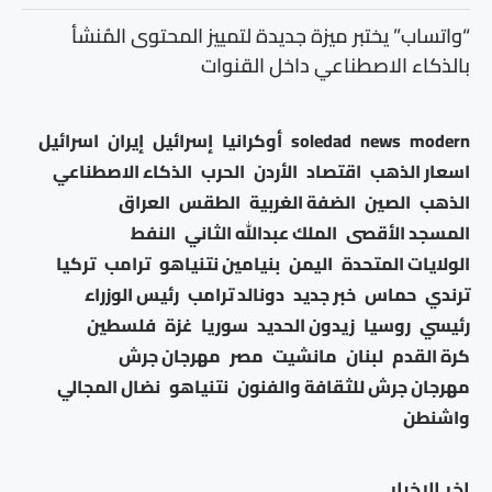
“واتساب” يختبر ميزة جديدة لتمييز المحتوى المُنشأ
بالذكاء الاصطناعي داخل القنوات
modern
news
soledad
أوكرانيا
إسرائيل
إيران
اسرائيل
اسعار الذهب
اقتصاد
الأردن
الحرب
الذكاء الاصطناعي
الذهب
الصين
الضفة الغربية
الطقس
العراق
المسجد الأقصى
الملك عبدالله الثاني
النفط
الولايات المتحدة
اليمن
بنيامين نتنياهو
ترامب
تركيا
ترندي
حماس
خبر جديد
دونالد ترامب
رئيس الوزراء
رئيسي
روسيا
زيدون الحديد
سوريا
غزة
فلسطين
كرة القدم
لبنان
مانشيت
مصر
مهرجان جرش
مهرجان جرش للثقافة والفنون
نتنياهو
نضال المجالي
واشنطن
اخر الاخبار