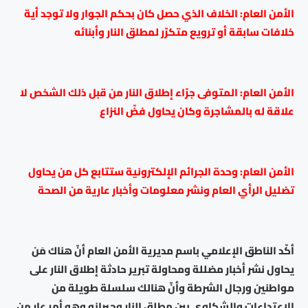
الأمن العام: الخلاف الذي حصل كان بحكم الجوار ولا توجد أية
خلافات سابقة أو ترويع متكرّر لمطلق النار وأبنائه
الأمن العام: المتوفى جرّاء إطلاق النار من قبل ذلك الشخص لا
علاقة له بالمشاجرة وكان يحاول فضّ النزاع
الأمن العام: وحدة الجرائم الإلكترونية ستتابع كل من يحاول
تضليل الرأي العام ونشر معلومات وأخبار عارية من الصحة
أكّد الناطق الإعلامي باسم مديرية الأمن العام أنّ هناك مَن
يحاول نشر أخبار مضللة ومحاولة تبرير حادثة إطلاق النار على
مواطنين ورجال الشرطة وأنّ هنالك سلسلة طويلة من
الاعتداءات والشكاوي بين مطلق النار وجيرانه وهو أمر عار من