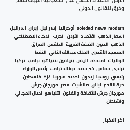
الأردن: الاعتداء الحوثي على السعودية انتهاك سافر
وخرق للقانون الدولي
modern
news
soledad
أوكرانيا
إسرائيل
إيران
اسرائيل
اسعار الذهب
اقتصاد
الأردن
الحرب
الذكاء الاصطناعي
الذهب
الصين
الضفة الغربية
الطقس
العراق
المسجد الأقصى
الملك عبدالله الثاني
النفط
الولايات المتحدة
اليمن
بنيامين نتنياهو
ترامب
تركيا
ترندي
حماس
خبر جديد
دونالد ترامب
رئيس الوزراء
رئيسي
روسيا
زيدون الحديد
سوريا
غزة
فلسطين
كرة القدم
لبنان
مانشيت
مصر
مهرجان جرش
مهرجان جرش للثقافة والفنون
نتنياهو
نضال المجالي
واشنطن
اخر الاخبار