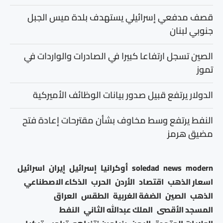
قصف مدفعي إسرائيلي يستهدف بلدة ميس الجبل
جنوبي لبنان
الصين تسجل ارتفاعا كبيرا في الصادرات والواردات في
تموز
الدولار يرتفع قبيل صدور بيانات الوظائف الأميركية
النفط يرتفع وسط مخاوف بشأن مقترحات إعادة فتح
مضيق هرمز
modern
news
soledad
أوكرانيا
إسرائيل
إيران
اسرائيل
اسعار الذهب
اقتصاد
الأردن
الحرب
الذكاء الاصطناعي
الذهب
الصين
الضفة الغربية
الطقس
العراق
المسجد الأقصى
الملك عبدالله الثاني
النفط