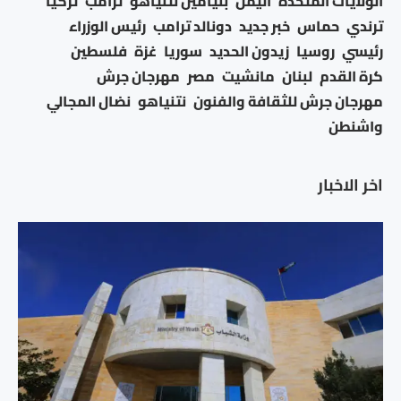
الولايات المتحدة
اليمن
بنيامين نتنياهو
ترامب
تركيا
ترندي
حماس
خبر جديد
دونالد ترامب
رئيس الوزراء
رئيسي
روسيا
زيدون الحديد
سوريا
غزة
فلسطين
كرة القدم
لبنان
مانشيت
مصر
مهرجان جرش
مهرجان جرش للثقافة والفنون
نتنياهو
نضال المجالي
واشنطن
اخر الاخبار