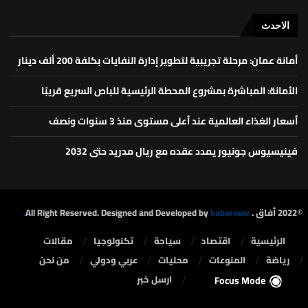
الاحدث
أمانة عمان: مرحلة تجريبية لتطوير إدارة النفايات بكلفة 200 ألف دينار
الأمانة: المباشرة بمشروع المحطة الرئيسية للباص السريع قريبًا
أسعار الغذاء العالمية عند أعلى مستوى منذ 3 سنوات ونصف
فينيسيوس جونيور يمدد عقده مع ريال مدريد حتى 2032
©2022 أفاق . All Right Reserved. Designed and Developed by
kabarnew.
الرئيسية
⁠اقتصاد
سياحة
تكنولوجيا
مقالات
رياضة
المنوعات
محليات
⁠عربي ودولي
من نحن
ارسل خبر
Focus Mode