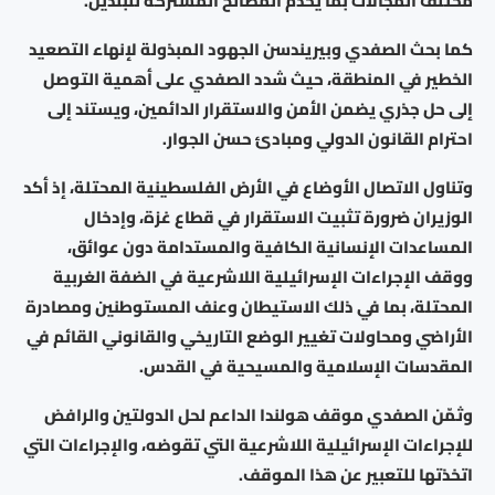
مختلف المجالات بما يخدم المصالح المشتركة للبلدين.
كما بحث الصفدي وبيريندسن الجهود المبذولة لإنهاء التصعيد
الخطير في المنطقة، حيث شدد الصفدي على أهمية التوصل
إلى حل جذري يضمن الأمن والاستقرار الدائمين، ويستند إلى
احترام القانون الدولي ومبادئ حسن الجوار.
وتناول الاتصال الأوضاع في الأرض الفلسطينية المحتلة، إذ أكد
الوزيران ضرورة تثبيت الاستقرار في قطاع غزة، وإدخال
المساعدات الإنسانية الكافية والمستدامة دون عوائق،
ووقف الإجراءات الإسرائيلية اللاشرعية في الضفة الغربية
المحتلة، بما في ذلك الاستيطان وعنف المستوطنين ومصادرة
الأراضي ومحاولات تغيير الوضع التاريخي والقانوني القائم في
المقدسات الإسلامية والمسيحية في القدس.
وثمّن الصفدي موقف هولندا الداعم لحل الدولتين والرافض
للإجراءات الإسرائيلية اللاشرعية التي تقوضه، والإجراءات التي
اتخذتها للتعبير عن هذا الموقف.