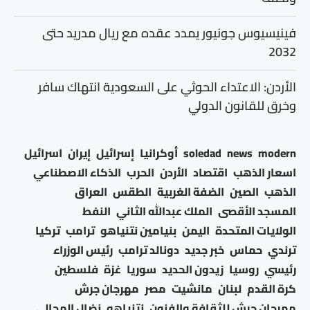
فينيسيوس جونيور يمدد عقده مع ريال مدريد حتى
2032
الأردن: الاعتداء الحوثي على السعودية انتهاك سافر
وخرق للقانون الدولي
modern
news
soledad
أوكرانيا
إسرائيل
إيران
اسرائيل
اسعار الذهب
اقتصاد
الأردن
الحرب
الذكاء الاصطناعي
الذهب
الصين
الضفة الغربية
الطقس
العراق
المسجد الأقصى
الملك عبدالله الثاني
النفط
الولايات المتحدة
اليمن
بنيامين نتنياهو
ترامب
تركيا
ترندي
حماس
خبر جديد
دونالد ترامب
رئيس الوزراء
رئيسي
روسيا
زيدون الحديد
سوريا
غزة
فلسطين
كرة القدم
لبنان
مانشيت
مصر
مهرجان جرش
مهرجان جرش للثقافة والفنون
نتنياهو
نضال المجالي