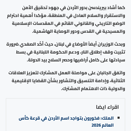
كما أشاد بيريندسن بدور الأردن في جهود تحقيق الأمن
والاستقرار والسلام العادل في المنطقة، مؤكدا أهمية احترام
الوضع التاريخي والقانوني القائم في المقدسات الإسلامية
والمسيحية في القدس ودور الوصاية الهاشمية.
وبحث الوزيران أيضاً الأوضاع في لبنان، حيث أكّد الصفدي ضرورة
تثبيت وقف إطلاق النار، ودعم الحكومة اللبنانية في بسط
سيادتها على كامل أراضيها وحصر السلاح بيد الدولة.
واتفق الجانبان على مواصلة العمل المشترك لتعزيز العلاقات
الثنائية، وإدامة التنسيق والتشاور بشأن القضايا الإقليمية
والدولية ذات الاهتمام المشترك.
اقراء ايضا
الملك: فخورون بتواجد اسم الأردن في قرعة كأس
العالم 2026