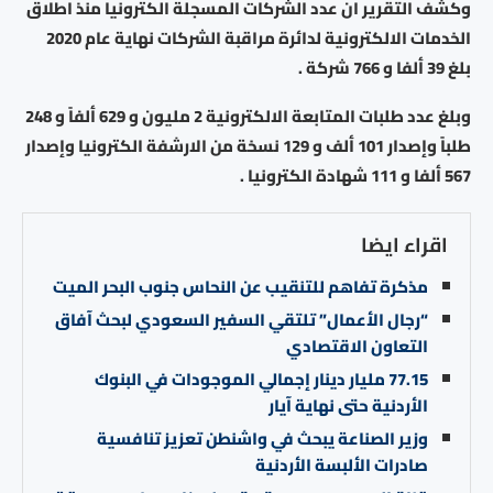
وكشف التقرير ان عدد الشركات المسجلة الكترونيا منذ اطلاق
الخدمات الالكترونية لدائرة مراقبة الشركات نهاية عام 2020
بلغ 39 ألفا و 766 شركة .
وبلغ عدد طلبات المتابعة الالكترونية 2 مليون و 629 ألفاً و 248
طلباً وإصدار 101 ألف و 129 نسخة من الارشفة الكترونيا وإصدار
567 ألفا و 111 شهادة الكترونيا .
اقراء ايضا
مذكرة تفاهم للتنقيب عن النحاس جنوب البحر الميت
“رجال الأعمال” تلتقي السفير السعودي لبحث آفاق
التعاون الاقتصادي
77.15 مليار دينار إجمالي الموجودات في البنوك
الأردنية حتى نهاية آيار
وزير الصناعة يبحث في واشنطن تعزيز تنافسية
صادرات الألبسة الأردنية