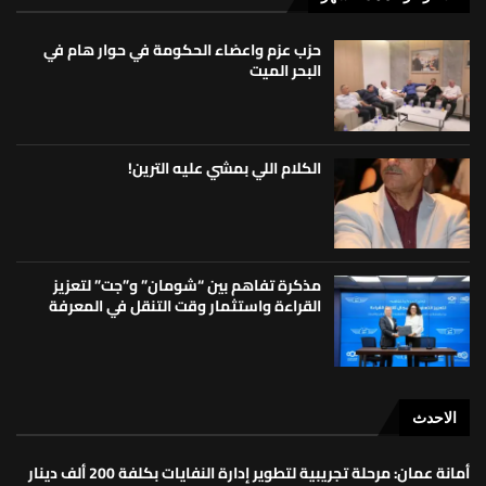
حزب عزم واعضاء الحكومة في حوار هام في
البحر الميت
الكلام اللي بمشي عليه الترين!
مذكرة تفاهم بين “شومان” و”جت” لتعزيز
القراءة واستثمار وقت التنقل في المعرفة
الاحدث
أمانة عمان: مرحلة تجريبية لتطوير إدارة النفايات بكلفة 200 ألف دينار