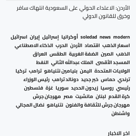
الأردن: الاعتداء الحوثي على السعودية انتهاك سافر
وخرق للقانون الدولي
modern
news
soledad
أوكرانيا
إسرائيل
إيران
اسرائيل
اسعار الذهب
اقتصاد
الأردن
الحرب
الذكاء الاصطناعي
الذهب
الصين
الضفة الغربية
الطقس
العراق
المسجد الأقصى
الملك عبدالله الثاني
النفط
الولايات المتحدة
اليمن
بنيامين نتنياهو
ترامب
تركيا
ترندي
حماس
خبر جديد
دونالد ترامب
رئيس الوزراء
رئيسي
روسيا
زيدون الحديد
سوريا
غزة
فلسطين
كرة القدم
لبنان
مانشيت
مصر
مهرجان جرش
مهرجان جرش للثقافة والفنون
نتنياهو
نضال المجالي
واشنطن
اخر الاخبار