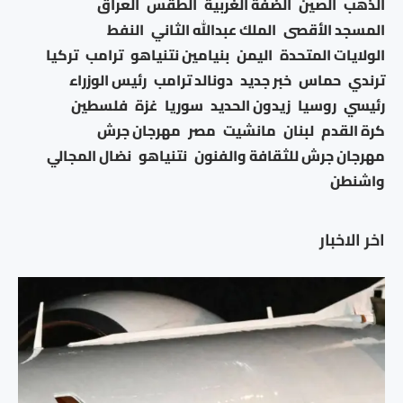
الذهب
الصين
الضفة الغربية
الطقس
العراق
المسجد الأقصى
الملك عبدالله الثاني
النفط
الولايات المتحدة
اليمن
بنيامين نتنياهو
ترامب
تركيا
ترندي
حماس
خبر جديد
دونالد ترامب
رئيس الوزراء
رئيسي
روسيا
زيدون الحديد
سوريا
غزة
فلسطين
كرة القدم
لبنان
مانشيت
مصر
مهرجان جرش
مهرجان جرش للثقافة والفنون
نتنياهو
نضال المجالي
واشنطن
اخر الاخبار