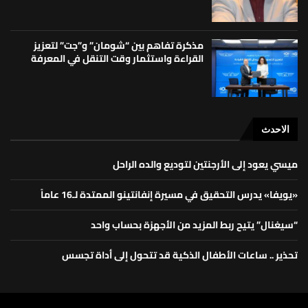
مذكرة تفاهم بين “شومان” و”جت” لتعزيز
القراءة واستثمار وقت التنقل في المعرفة
الاحدث
ميسي يعود إلى الأرجنتين لتوديع والده الراحل
«يويفا» يدرس التحقيق في مسيرة إنفانتينو الممتدة لـ16 عاماً
“سيغنال” يتيح ربط المزيد من الأجهزة بحساب واحد
تحذير .. ساعات الأطفال الذكية قد تتحول إلى أداة تجسس