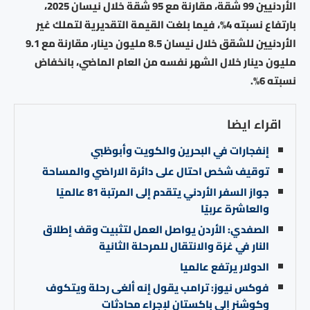
الأردنيين 99 شقة، مقارنة مع 95 شقة خلال نيسان 2025،
بارتفاع نسبته 4%، فيما بلغت القيمة التقديرية لتملك غير
الأردنيين للشقق خلال نيسان 8.5 مليون دينار، مقارنة مع 9.1
مليون دينار خلال الشهر نفسه من العام الماضي، بانخفاض
نسبته 6%.
اقراء ايضا
إنفجارات في البحرين والكويت وأبوظبي
توقيف شخص احتال على دائرة الاراضي والمساحة
جواز السفر الأردني يتقدم إلى المرتبة 81 عالميًا
والعاشرة عربيًا
الصفدي: الأردن يواصل العمل لتثبيت وقف إطلاق
النار في غزة والانتقال للمرحلة الثانية
الدولار يرتفع عالميا
فوكس نيوز: ترامب يقول إنه ألغى رحلة ويتكوف
وكوشنر إلى باكستان لإجراء محادثات