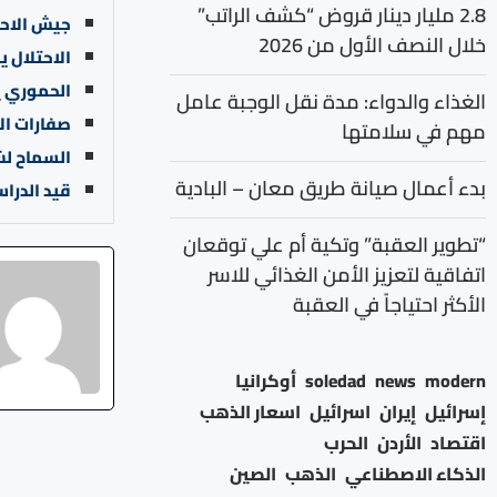
2.8 مليار دينار قروض “كشف الراتب”
جيش الاحت
خلال النصف الأول من 2026
الاحتلال 
الحموري ي
الغذاء والدواء: مدة نقل الوجبة عامل
صفارات ال
مهم في سلامتها
السماح لش
بدء أعمال صيانة طريق معان – البادية
قيد الدرا
“تطوير العقبة” وتكية أم علي توقعان
اتفاقية لتعزيز الأمن الغذائي للاسر
الأكثر احتياجاً في العقبة
modern
news
soledad
أوكرانيا
إسرائيل
إيران
اسرائيل
اسعار الذهب
اقتصاد
الأردن
الحرب
الذكاء الاصطناعي
الذهب
الصين