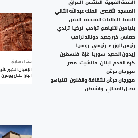
الضفة الغربية
الطقس
العراق
المسجد الأقصى
الملك عبدالله الثاني
النفط
الولايات المتحدة
اليمن
بنيامين نتنياهو
ترامب
تركيا
ترندي
حماس
خبر جديد
دونالد ترامب
رئيس الوزراء
رئيسي
روسيا
زيدون الحديد
سوريا
غزة
فلسطين
مقال سابق
كرة القدم
لبنان
مانشيت
مصر
الإقبال الكبير للأر
مهرجان جرش
البترا خلال يومين
مهرجان جرش للثقافة والفنون
نتنياهو
نضال المجالي
واشنطن