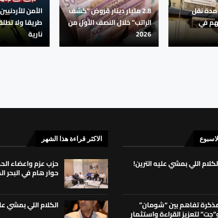
 مدة نقل
2.8 مليار دينار قروض “كشف
الأمن للأردنيين:
هم في
الراتب” خلال النصف الأول من
طريقا ولا تطلق
2026
نارية
لاسبوع
الاكثر قراءة هذا الشهر
لكلام اللي بمشي عليه الترين!
حزب عزم واعضاء ال
حوار هام في البحر ا
الكلام اللي بمشي علي
ذكرة تفاهم بين “شومان”
”جت” لتعزيز القراءة واستثمار