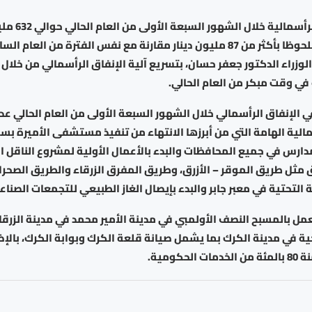
بلغت النفقات الرأس
سجلت ارتفاعا ملحوظا بأكثر من 87 مليون دينار مقارنة مع نفس الفترة من الع
وزراء الدكتور جعفر حسان، بتسريع آلية الإنفاق الرأسمالي من خلال إ
 في وقت مبكر من العام الحالي.
 الإنفاق الرأسمالي خلال الشهور السبعة الأولى من العام الحالي عد
الية الهامة التي من أبرزها الانتهاء من تنفيذ مستشفى الأميرة بس
رس في جميع المحافظات والبدء بالأعمال الأولية لمشروع الناقل ال
 مثل طريق الموقر – الأزرق، وطريق المفرق الزرقاء والطريق الصحرا
 التحتية في معبر جابر والبدء بإيصال الغاز الطبيعي للتجمعات الصناع
لعمل بالمسبح النصف الأولمبي في مدينة الأمير محمد في مدينة الزرقا
ة في مدينة الكرك بما يشمل صيانة قلعة الكرك وبوابة الكرك، بالإض
حكومية.