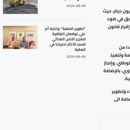
2026-08-08
مالية خلال الشهور السبعة الأولى من العام الحالي حوالي 632 مليون دينار، حيث
ام السابق في ضوء
قرار قانون
“تطوير العقبة” وتكية أم
علي توقعان اتفاقية
لتعزيز الأمن الغذائي
للاسر الأكثر احتياجاً في
دا من
العقبة
مة وتنفيذ
2026-08-08
وطني، وإنجاز
وي، بالإضافة
ية.
ء وتطوير
افة الى