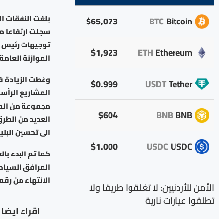
$65,073
BTC
Bitcoin
توجيهات رئيس ال
$1,923
ETH
Ethereum
الموازنة العامة
وغطت الزيادة في
$0.999
USDT
Tether
المشاريع الرأسم
مجموعة من المدا
$604
BNB
BNB
العديد من الطرق
الى تحسين البنية
$1.000
USDC
USDC
كما تم البدء با
المرافق السياحي
الانتهاء من رقمنة 80 بالمئة من الخدمات ال
الأمن للأردنيين: لا تغلقوا طريقا ولا
تطلقوا عيارات نارية
اقراء ايضا