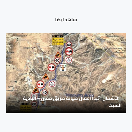
شاهد ايضا
“الأشغال” تبدأ أعمال صيانة طريق معان – البادية
السبت