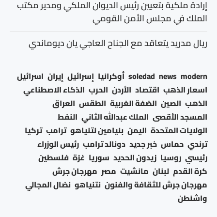
إرادة ملكية بتعيين رئيس الديوان الملكي ومدير مكتب
الملك في مجلس الأمن القومي
ريال مدريد يتعاقد مع الجناح العاجي يان ديوماندي
modern
news
soledad
أوكرانيا
إسرائيل
إيران
اسرائيل
اسعار الذهب
اقتصاد
الأردن
الحرب
الذكاء الاصطناعي
الذهب
الصين
الضفة الغربية
الطقس
العراق
المسجد الأقصى
الملك عبدالله الثاني
النفط
الولايات المتحدة
اليمن
بنيامين نتنياهو
ترامب
تركيا
ترندي
حماس
خبر جديد
دونالد ترامب
رئيس الوزراء
رئيسي
روسيا
زيدون الحديد
سوريا
غزة
فلسطين
كرة القدم
لبنان
مانشيت
مصر
مهرجان جرش
مهرجان جرش للثقافة والفنون
نتنياهو
نضال المجالي
واشنطن