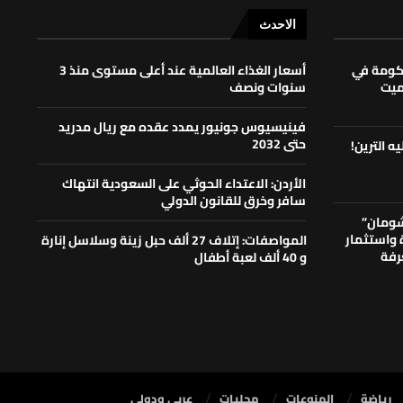
الاحدث
حكومة في
أسعار الغذاء العالمية عند أعلى مستوى منذ 3
لميت
سنوات ونصف
فينيسيوس جونيور يمدد عقده مع ريال مدريد
حتى 2032
ه الترين!
الأردن: الاعتداء الحوثي على السعودية انتهاك
سافر وخرق للقانون الدولي
شومان”
ة واستثمار
المواصفات: إتلاف 27 ألف حبل زينة وسلاسل إنارة
رفة
و 40 ألف لعبة أطفال
رياضة
المنوعات
محليات
⁠عربي ودولي