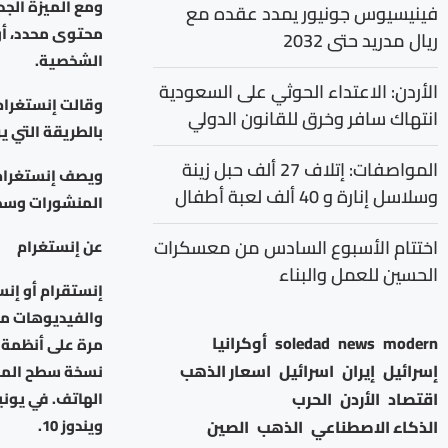
ومع الميزة الجد
فينيسيوس جونيور يمدد عقده مع
محتوى محدد، أو
ريال مدريد حتى 2032
الشخصية.
الأردن: الاعتداء الحوثي على السعودية
وقالت إنستغرام
انتهاك سافر وخرق للقانون الدولي
بالطريقة التي ير
المواصفات: إتلاف 27 ألف حبل زينة
ويصف إنستغرام ع
وسلاسل إنارة و 40 ألف لعبة أطفال
المنشورات وسحب
اختتام الأسبوع السادس من معسكرات
عن إنستغرام
الحسين للعمل والبناء
والفيديوهات مم
modern
news
soledad
أوكرانيا
إسرائيل
إيران
اسرائيل
اسعار الذهب
نسخة سطح المكت
اقتصاد
الأردن
الحرب
ويندوز 10.
الذكاء الاصطناعي
الذهب
الصين