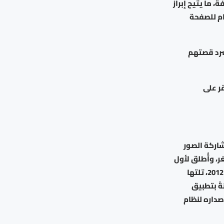
ما يتيح إبراز
م للصفحة
سرد قصتهم
ر على
مريكية لمشاركة الصور
، وأُطلق لأول
مرة على أنظمة آي أو إس في أكتوبر 2010. لاحقًا، تم إطلاق نسخة الأندرويد في أبريل 2012، تلتها
ً بتطبيق
ق إنستغرام على نظام فاير أو إس، وفي أكتوبر 2016، تم إصداره لنظام