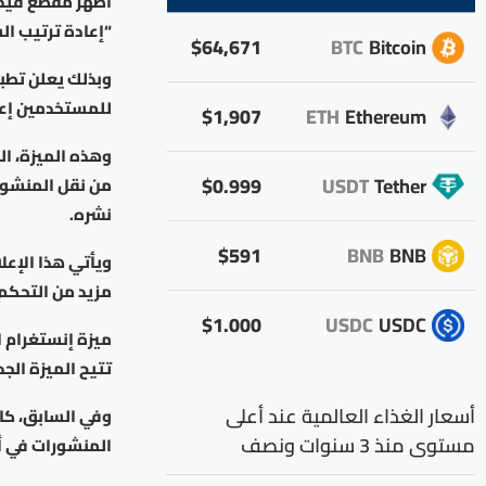
“إعادة ترتيب ا
$64,671
BTC
Bitcoin
وبذلك يعلن تطب
للمستخدمين إعا
$1,907
ETH
Ethereum
وهذه الميزة، ا
$0.999
USDT
Tether
من نقل المنشور
نشره.
$591
BNB
BNB
ويأتي هذا الإع
مزيد من التحكم
$1.000
USDC
USDC
ميزة إنستغرام ا
تتيح الميزة ال
أسعار الغذاء العالمية عند أعلى
وفي السابق، كان
مستوى منذ 3 سنوات ونصف
المنشورات في أ