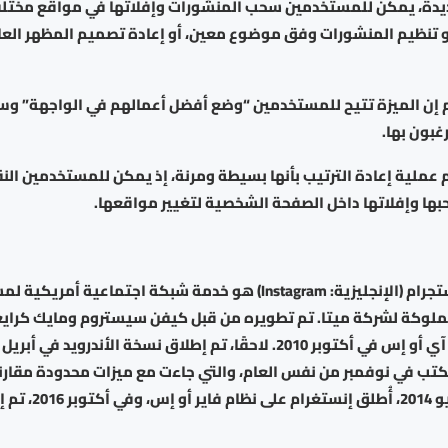
يدة، يمكن للمستخدمين سحب المنشورات وإفلاتها في مواقع مختلفة، 
 تنظيم المنشورات وفق موضوع معين، أو إعادة تصميم المظهر العا
 إن الميزة تتيح للمستخدمين “وضع أفضل أعمالهم في الواجهة” و
غبون بها.
ملية إعادة الترتيب بأنها بسيطة ومرنة، إذ يمكن للمستخدمين النق
ها وإفلاتها داخل الصفحة الشخصية لتغيير مواقعها.
إنستقرام أو إنستجرام (الإنجليزية: Instagram) هو خدمة شبكة اجتماعية أ
لوكة لشركة ميتا. تم تطويره من قبل كيفن سيستروم ومايك كرايغر
ب في نوفمبر من نفس العام، والتي جاءت مع ميزات محدودة مقارنة
الهاتف. في يونيو 2014، أُطل