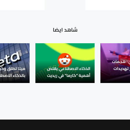
شاهد ايضا
ي : هجمات
 تهديدات
الذكاء الاصطناعي يقلص
ميتا تطلق وكيلً
أهمية “كارما” في ريديت
بالذكاء الاصط