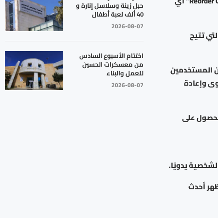
أظهر مقطع فيديو شاركه حساب إنستغرام الرسمي إضافة خيار جديد يحمل اسم “Reorder Grid” أي
حبل زينة وسلاسل إنارة و
40 ألف لعبة أطفال
2026-08-07
تي تتيح
اختتام الأسبوع السادس
من معسكرات الحسين
ن المستخدمين
للعمل والبناء
ى وإعادة
2026-08-07
لحصول على
شخصية يدويًا.
ظهر أحدث