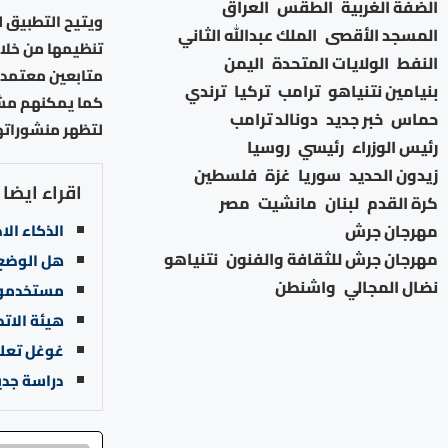
الضفة الغربية
الطقس
العراق
ويتيح التطبيق ل
المسجد الأقصى
الملك عبدالله الثاني
تنظيمها من خلا
النفط
الولايات المتحدة
اليمن
متابعين معتمدي
بنيامين نتنياهو
ترامب
تركيا
ترندي
كما يمكنهم مشاه
حماس
خبر جديد
دونالد ترامب
لتظهر منشوراته
رئيس الوزراء
رئيسي
روسيا
زيدون الحديد
سوريا
غزة
فلسطين
اقراء ايضا
كرة القدم
لبنان
مانشيت
مصر
مهرجان جرش
الذكاء ال
مهرجان جرش للثقافة والفنون
نتنياهو
هل الوضع 
نضال المجالي
واشنطن
مستخدمو ا
هيئة الاتص
غوغل تعلن
دراسة جدي