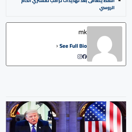
النفط يتعافى بعد تهديدات ترامب لمشتري الخام
الروسي
mk
See Full Bio