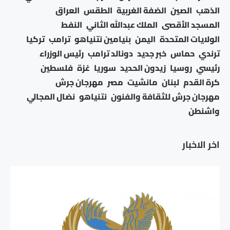
الذهب
الصين
الضفة الغربية
الطقس
العراق
المسجد الأقصى
الملك عبدالله الثاني
النفط
الولايات المتحدة
اليمن
بنيامين نتنياهو
ترامب
تركيا
ترندي
حماس
خبر جديد
دونالد ترامب
رئيس الوزراء
رئيسي
روسيا
زيدون الحديد
سوريا
غزة
فلسطين
كرة القدم
لبنان
مانشيت
مصر
مهرجان جرش
مهرجان جرش للثقافة والفنون
نتنياهو
نضال المجالي
واشنطن
اخر الاخبار