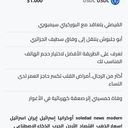
$1.000
USDC
USDC
الفيصلي يتعاقد مع البوركيني سيمبوري
أبو جلبوش ينتقل إلى وفاق سطيف الجزائري
تعرف على الطريقة الأفضل لاختيار حجم الهاتف
المناسب لك
أكثر من الرجال..أمراض القلب تكسر حاجز العمر لدى
النساء
وفاة خمسيني إثر صعقة كهربائية في الأغوار
modern
news
soledad
أوكرانيا
إسرائيل
إيران
اسرائيل
اسعار الذهب
اقتصاد
الأردن
الحرب
الذكاء الاصطناعي