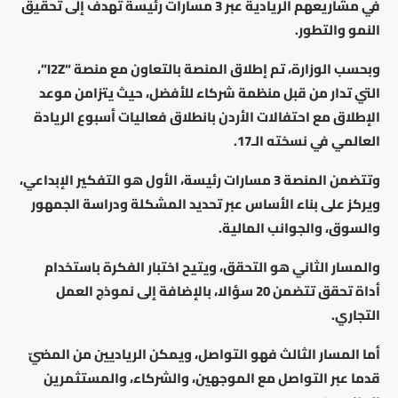
في مشاريعهم الريادية عبر 3 مسارات رئيسة تهدف إلى تحقيق
النمو والتطور.
وبحسب الوزارة، تم إطلاق المنصة بالتعاون مع منصة “I2Z”،
التي تدار من قبل منظمة شركاء للأفضل، حيث يتزامن موعد
الإطلاق مع احتفالات الأردن بانطلاق فعاليات أسبوع الريادة
العالمي في نسخته الـ17.
وتتضمن المنصة 3 مسارات رئيسة، الأول هو التفكير الإبداعي،
ويركز على بناء الأساس عبر تحديد المشكلة ودراسة الجمهور
والسوق، والجوانب المالية.
والمسار الثاني هو التحقق، ويتيح اختبار الفكرة باستخدام
أداة تحقق تتضمن 20 سؤالا، بالإضافة إلى نموذج العمل
التجاري.
أما المسار الثالث فهو التواصل، ويمكن الرياديين من المضيّ
قدما عبر التواصل مع الموجهين، والشركاء، والمستثمرين