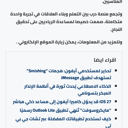
المناسبين.
وتجمع منصة درب بين التعلم وبناء العلاقات في تجربة واحدة
متكاملة، صممت خصيصا لمساعدة الرياديين على تحقيق
النجاح.
وللمزيد من المعلومات، يمكن زيارة الموقع الإلكتروني .
اقراء ايضا
تحذير لمستخدمي آيفون: هجمات “Smishing”
تستهدف تطبيق iMessage
الذكاء الاصطناعي يُحدث ثورة في أنظمة الإنذار
المبكر بتسونامي
iOS 27 قد يحوّل كاميرا آيفون إلى مساعد ذكي مباشر
“مايكروسوفت” تُنهي تطبيق Outlook Lite رسميًا
كيف تستخدم تطبيقاتك المفضلة عبر تشات جي بي
تي