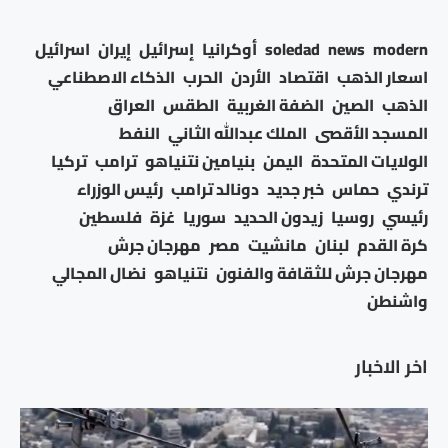
modern
news
soledad
أوكرانيا
إسرائيل
إيران
اسرائيل
اسعار الذهب
اقتصاد
الأردن
الحرب
الذكاء الاصطناعي
الذهب
الصين
الضفة الغربية
الطقس
العراق
المسجد الأقصى
الملك عبدالله الثاني
النفط
الولايات المتحدة
اليمن
بنيامين نتنياهو
ترامب
تركيا
ترندي
حماس
خبر جديد
دونالد ترامب
رئيس الوزراء
رئيسي
روسيا
زيدون الحديد
سوريا
غزة
فلسطين
كرة القدم
لبنان
مانشيت
مصر
مهرجان جرش
مهرجان جرش للثقافة والفنون
نتنياهو
نضال المجالي
واشنطن
اخر الاخبار