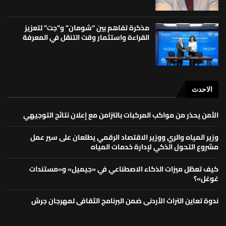
مذكرة تفاهم بين “شومان” و”جت” لتعزيز
القراءة واستثمار وقت التنقل في المعرفة
الاحدث
الأمن يحذر من مواكب المركبات بالتزامن مع إعلان نتائج التوجيهي
وزير المياه والري ووزير الاقتصاد الرقمي يطلعان على سير عمل
مشروع التحول الذكي لإدارة خدمات المياه
كيف تعطّل ميزات الذكاء الاصطناعي في «جيميل» و«مستندات
غوغل»؟
ندوة تعاين التراث الأردني ضمن البرنامج الثقافي لمهرجان جرش