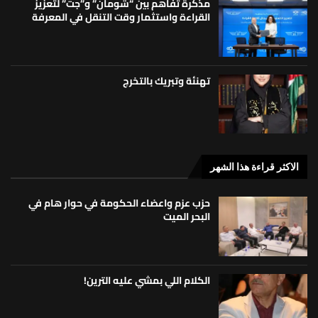
مذكرة تفاهم بين “شومان” و”جت” لتعزيز
القراءة واستثمار وقت التنقل في المعرفة
تهنئة وتبريك بالتخرج
الاكثر قراءة هذا الشهر
حزب عزم واعضاء الحكومة في حوار هام في
البحر الميت
الكلام اللي بمشي عليه الترين!