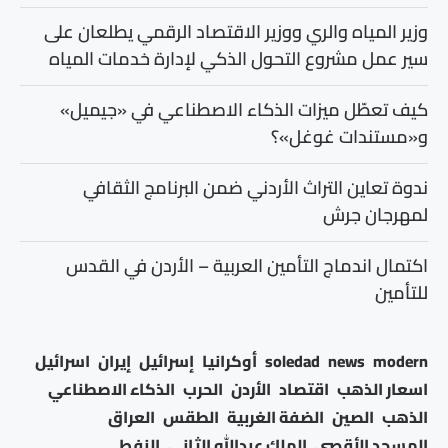
وزير المياه والري ووزير الاقتصاد الرقمي يطلعان على
سير عمل مشروع التحول الذكي لإدارة خدمات المياه
كيف تعطّل ميزات الذكاء الاصطناعي في «جيميل»
و«مستندات غوغل»؟
ندوة تعاين التراث الأردني ضمن البرنامج الثقافي
لمهرجان جرش
اكتمال اندماج التأمين العربية – الأردن في القدس
للتأمين
modern
news
soledad
أوكرانيا
إسرائيل
إيران
اسرائيل
اسعار الذهب
اقتصاد
الأردن
الحرب
الذكاء الاصطناعي
الذهب
الصين
الضفة الغربية
الطقس
العراق
المسجد الأقصى
الملك عبدالله الثاني
النفط