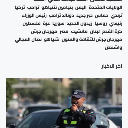
الولايات المتحدة
اليمن
بنيامين نتنياهو
ترامب
تركيا
ترندي
حماس
خبر جديد
دونالد ترامب
رئيس الوزراء
رئيسي
روسيا
زيدون الحديد
سوريا
غزة
فلسطين
كرة القدم
لبنان
مانشيت
مصر
مهرجان جرش
مهرجان جرش للثقافة والفنون
نتنياهو
نضال المجالي
واشنطن
اخر الاخبار