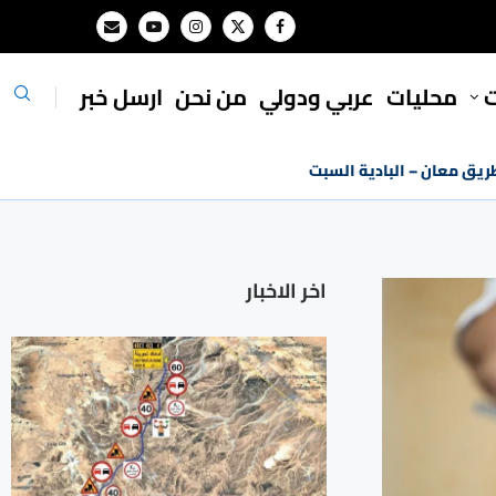
ت
محليات
⁠عربي ودولي
من نحن
ارسل خبر
طريق معان – البادية السبت
اخر الاخبار