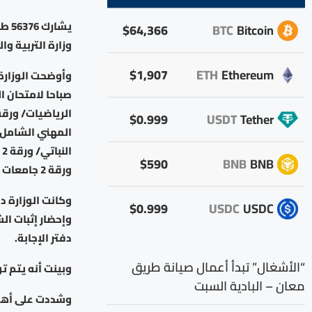
$64,366
BTC
Bitcoin
وزارة التربية وال
$1,907
ETH
Ethereum
$0.999
USDT
Tether
ا
$590
BNB
BNB
ورقة 2 جامعات للفرع الفندقي والسياحي، والعلوم المهنية الخاصة/ ورقة 2 لفرع الاقتصاد المنزلي.
وكانت الوزارة د
$0.999
USDC
USDC
وإحضار إثبات ال
دفتر الإجابة.
“الأشغال” تبدأ أعمال صيانة طريق
وبينت أنه يتم توفير قلم حبر و3 أقلام رصاص وممحا
معان – البادية السبت
وشددت على أهمي