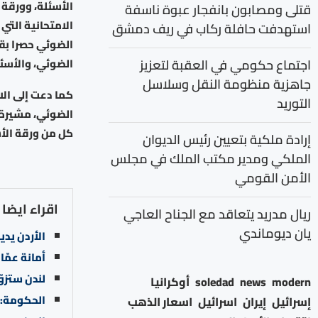
الأسئلة، وورقة 
قتلى ومصابون بانفجار عبوة ناسفة
الامتحانية التي
استهدفت حافلة ركاب في ريف دمشق
الضوئي حصرا بقل
اجتماع حكومي في العقبة لتعزيز
الضوئي، والأسئلة
جاهزية منظومة النقل وسلاسل
كما دعت إلى الا
التوريد
الضوئي، مشيرة إ
كل من ورقة الأس
إرادة ملكية بتعيين رئيس الديوان
الملكي ومدير مكتب الملك في مجلس
الأمن القومي
اقراء ايضا
ريال مدريد يتعاقد مع الجناح العاجي
يان ديوماندي
الأردن يدين اس
أمانة عمّ
لندن ستزوّ
modern
news
soledad
أوكرانيا
الحكومة: 550 ألف مركبة منتهٍ ترخيصها لأكثر من عا
إسرائيل
إيران
اسرائيل
اسعار الذهب