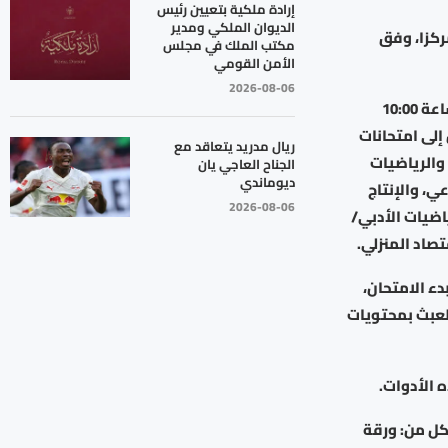
إرادة ملكية بتعيين رئيس
الديوان الملكي ومدير
البا وطالبة في امتحانات الثانوية العامة، الخميس، موزعين على 749 مركزا، وفق
مكتب الملك في مجلس
الأمن القومي
2026-08-06
وأوضحت الوزارة، أن 28289 طالبا وطالبة من حقول المسار الأكاديمي سيتقدمون الساعة 10:00
 28087 طالبا وطالبة من مواليد 2007 فما قبل إلى امتحانات
ريال مدريد يتعاقد مع
الأدبي/ ورقة 2 للفرع الشرعي، والرياضيات
الجناح العاجي يان
ديوماندي
 2 جامعات للفرع الصناعي، والإنتاج
2026-08-06
لرياضيات الأدبي/
ء الامتحان،
العبث بمحتويات
ل من: ورقة