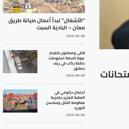
“الأشغال” تبدأ أعمال صيانة طريق
معان – البادية السبت
2026-08-06
قتلى ومصابون بانفجار
عبوة ناسفة استهدفت
حافلة ركاب في ريف
دمشق
امتحانات
2026-08-06
اجتماع حكومي في
العقبة لتعزيز جاهزية
منظومة النقل وسلاسل
التوريد
2026-08-06