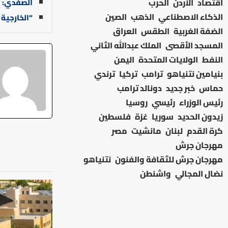
اقتصاد
الأردن
الحرب
الصفدي: إ
الذكاء الاصطناعي
الذهب
الصين
“الخارجية 
الضفة الغربية
الطقس
العراق
المسجد الأقصى
الملك عبدالله الثاني
النفط
الولايات المتحدة
اليمن
بنيامين نتنياهو
ترامب
تركيا
ترندي
حماس
خبر جديد
دونالد ترامب
رئيس الوزراء
رئيسي
روسيا
زيدون الحديد
سوريا
غزة
فلسطين
كرة القدم
لبنان
مانشيت
مصر
مهرجان جرش
مهرجان جرش للثقافة والفنون
نتنياهو
نضال المجالي
واشنطن