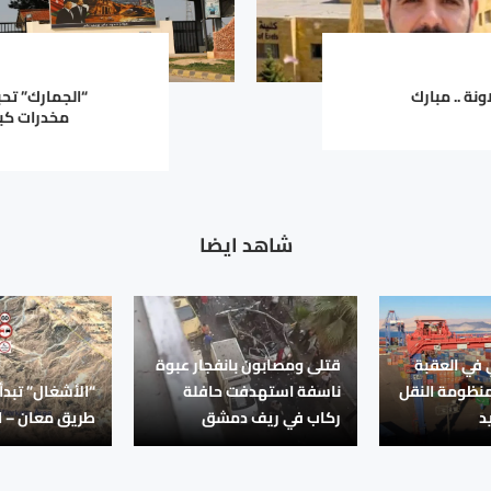
نة .. مبارك
“الجمارك” تح
مخدرات كبي
شاهد ايضا
في العقبة
قتلى ومصابون بانفجار عبوة
منظومة النقل
ناسفة استهدفت حافلة
“الأشغال” تبدأ
د
ركاب في ريف دمشق
طريق معان – ال