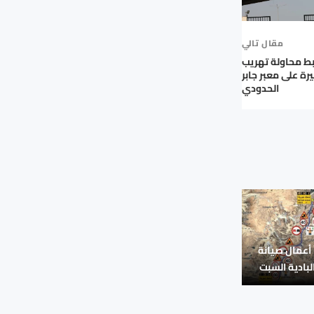
مقال تالي
بط محاولة تهريب
رة على معبر جابر
الحدودي
 أعمال صيانة
بادية السبت