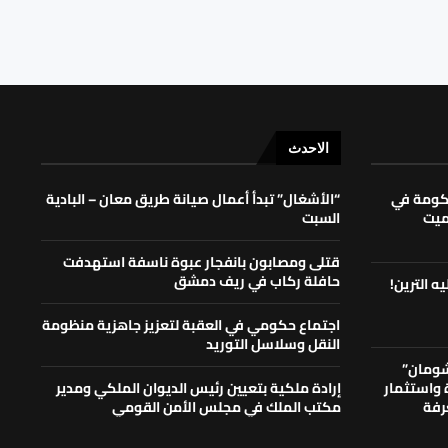
الاحدث
حكومة في
“الأشغال” تبدأ أعمال صيانة طريق معان – البادية
لميت
السبت
قتلى ومصابون بانفجار عبوة ناسفة استهدفت
حافلة ركاب في ريف دمشق
ه الترين!
اجتماع حكومي في العقبة لتعزيز جاهزية منظومة
النقل وسلاسل التوريد
شومان”
ة واستثمار
إرادة ملكية بتعيين رئيس الديوان الملكي ومدير
رفة
مكتب الملك في مجلس الأمن القومي