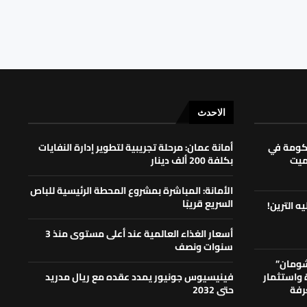
الاحدث
حكومة في
أمانة عمان: مرحلة تجريبية لتطوير إدارة النفايات
لميت
بكلفة 200 ألف دينار
الأمانة: المباشرة بمشروع المحطة الرئيسية للباص
السريع قريبًا
ه الترين!
أسعار الغذاء العالمية عند أعلى مستوى منذ 3
سنوات ونصف
شومان”
ة واستثمار
فينيسيوس جونيور يمدد عقده مع ريال مدريد
رفة
حتى 2032