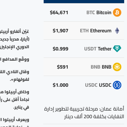
$64,671
BTC
Bitcoin
$1,907
ETH
Ethereum
عُيّن ألفارو أرب
الدوري الإنجليز
$0.999
USDT
Tether
ووقّع المدافع الإسباني السابق البالغ
$591
BNB
BNB
وقال النادي اللند
لفولهام».
$1.000
USDC
USDC
وخاض أربيلوا مس
نجاحاً أقل على 
في يناير.
أمانة عمان: مرحلة تجريبية لتطوير إدارة
النفايات بكلفة 200 ألف دينار
ويعرف أربيلوا ا