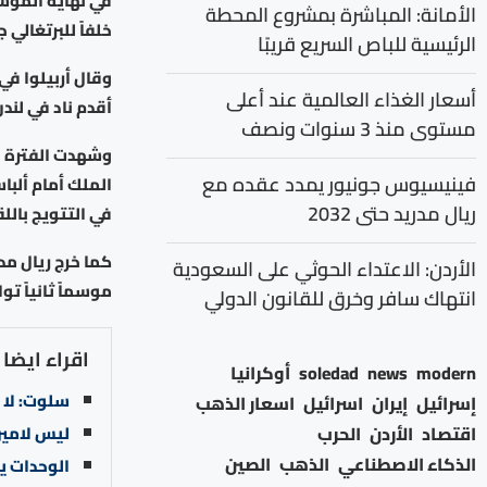
في نهاية الموسم
الأمانة: المباشرة بمشروع المحطة
خلفاً للبرتغالي 
الرئيسية للباص السريع قريبًا
وقال أربيلوا في
أسعار الغذاء العالمية عند أعلى
أقدم ناد في لند
مستوى منذ 3 سنوات ونصف
وشهدت الفترة ال
فينيسيوس جونيور يمدد عقده مع
الملك أمام ألباس
ريال مدريد حتى 2032
في التتويج بالل
كما خرج ريال مدر
الأردن: الاعتداء الحوثي على السعودية
موسماً ثانياً توا
انتهاك سافر وخرق للقانون الدولي
اقراء ايضا
modern
news
soledad
أوكرانيا
سلوت: لا 
إسرائيل
إيران
اسرائيل
اسعار الذهب
ليس لامين 
اقتصاد
الأردن
الحرب
الذكاء الاصطناعي
الذهب
الصين
الوحدات يت