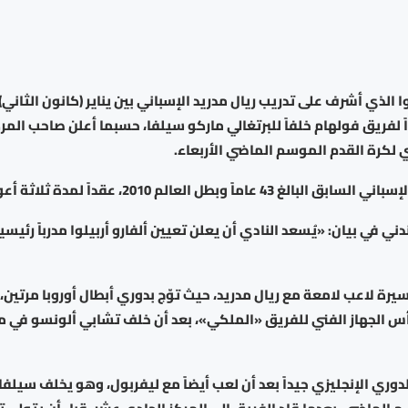
يلوا الذي أشرف على تدريب ريال مدريد الإسباني بين يناير (كانون الثاني)
ي لكرة القدم الموسم الماضي الأربعاء.
 43 عاماً وبطل العالم 2010، عقداً لمدة ثلاثة أعوام.
ني في بيان: «يُسعد النادي أن يعلن تعيين ألفارو أربيلوا مدرباً رئيسياً 
يرة لاعب لامعة مع ريال مدريد، حيث توّج بدوري أبطال أوروبا مرتين،
رأس الجهاز الفني للفريق «الملكي»، بعد أن خلف تشابي ألونسو في 
لدوري الإنجليزي جيداً بعد أن لعب أيضاً مع ليفربول، وهو يخلف سيلف