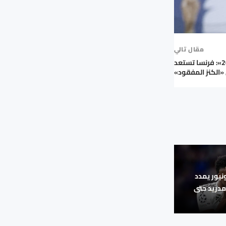
مقال تالي
«مونديال 2026»: فرنسا تستعد
الكنز المفقود»
يور يمدد
مدريد حتى