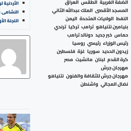
الضفة الغربية
الطقس
العراق
الأردنية ل
المسجد الأقصى
الملك عبدالله الثاني
النشامى في المركز 63 عا
النفط
الولايات المتحدة
اليمن
اللجنة الأ
بنيامين نتنياهو
ترامب
تركيا
ترندي
حماس
خبر جديد
دونالد ترامب
رئيس الوزراء
رئيسي
روسيا
زيدون الحديد
سوريا
غزة
فلسطين
كرة القدم
لبنان
مانشيت
مصر
مهرجان جرش
مهرجان جرش للثقافة والفنون
نتنياهو
نضال المجالي
واشنطن