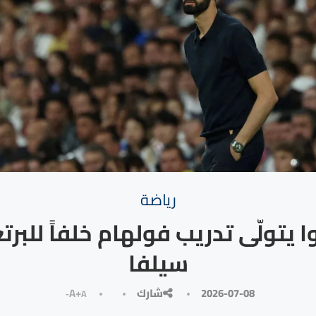
رياضة
وا يتولّى تدريب فولهام خلفاً للبرت
سيلفا
2026-07-08
شارك
A+
A-