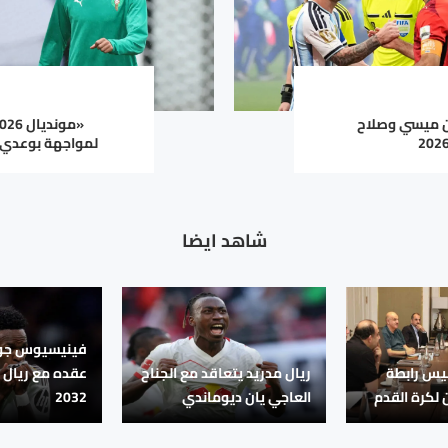
ين ميسي وصلاح
لمواجهة بوعدي «
شاهد ايضا
فينيسيوس جون
سيس رابطة
ريال مدريد يتعاقد مع الجناح
عقده مع ريال 
 لكرة القدم
العاجي يان ديوماندي
2032