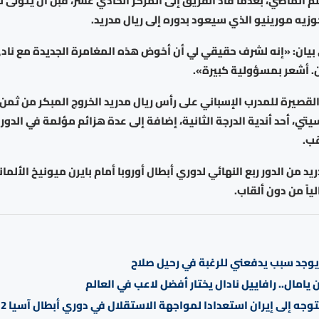
 الماضي، بعدما قاد الفريق إلى المركز الحادي عشر، قبل أن يتولى ت
جوزيه مورينيو الذي سيعود بدوره إلى ريال مدريد.
 بيان: «إنه لشرف حقيقي لي أن أخوض هذه المغامرة الجديدة مع ناد
ن. أشعر بمسؤولية كبيرة».
قصيرة للمدرب الإسباني على رأس ريال مدريد الخروج المبكر من ثمن
يتي، أحد أندية الدرجة الثانية، إضافة إلى عدة هزائم مؤلمة في الدور
قب.
يد من الدور ربع النهائي لدوري أبطال أوروبا أمام بايرن ميونيخ الألمان
لياً من دون ألقاب.
يوجد سبب يدفعني للرغبة في رحيل صلاح
يامال.. رافاييل نادال يختار أفضل لاعب في العالم
وجه إلى إيران استعدادا لمواجهة الاستقلال في دوري أبطال آسيا 2