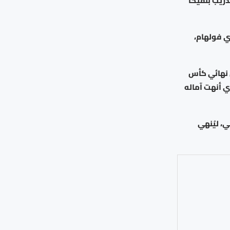
دريب بنفيكا
ي فولهام،
 نهائي كأس
ي أنهت آماله
ي، ليُنهي