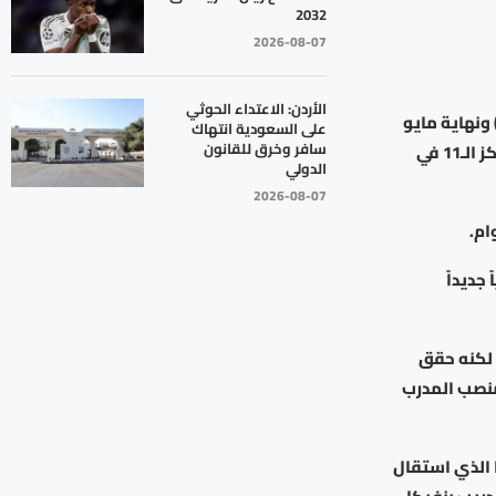
2032
2026-08-07
الأردن: الاعتداء الحوثي
 ونهاية مايو
على السعودية انتهاك
سافر وخرق للقانون
(أيار)، مدرباً جديداً لفريق فولهام خلفاً للبرتغالي ماركو سيلفا، حسبما أعلن صاحب المركز الـ11 في
الدولي
2026-08-07
جديداً
 لكنه حقق
منصب المدرب
ا الذي استقال