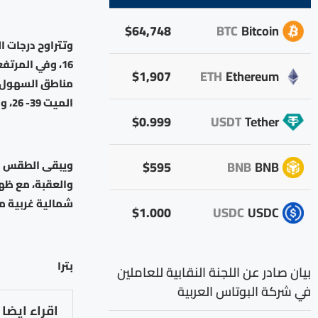
$64,748
BTC
Bitcoin
$1,907
ETH
Ethereum
الميت 39- 26، وفي خليج العقبة 40 – 26 درجة مئوية.
$0.999
USDT
Tether
ويبقى الطقس حتى
$595
BNB
BNB
والعقبة، مع ظه
شمالية غربية م
$1.000
USDC
USDC
بترا
بيان صادر عن اللجنة النقابية للعاملين
في شركة البوتاس العربية
اقراء ايضا