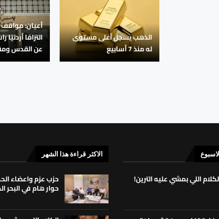
أعيان: مواقف
الذهب يسجل أعلى مستوى
التزامًا أردنيًا ر
له منذ 7 أسابيع
عن القدس ومق
لاسبوع
الاكثر قراءة هذا الشهر
لكلام اللي بمشي عليه الترين!
حزب عزم واعضاء ال
حوار هام في البحر ا