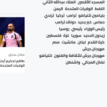
المسجد الأقصى
الملك عبدالله الثاني
النفط
الولايات المتحدة
اليمن
بنيامين نتنياهو
ترامب
تركيا
ترندي
حماس
خبر جديد
دونالد ترامب
رئيس الوزراء
رئيسي
روسيا
زيدون الحديد
سوريا
غزة
فلسطين
كرة القدم
لبنان
مانشيت
مصر
مهرجان جرش
مهرجان جرش للثقافة والفنون
نتنياهو
مقال سابق
طاقم تحكيم أردني 
نضال المجالي
واشنطن
الولايات المتحدة 