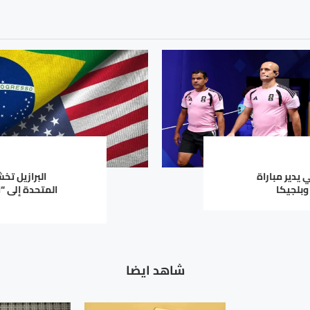
يدير مباراة
البرازيل تخ
وبلجيكا
المتحدة إلى “
بيان صادر عن ال
شاهد ايضا
للعاملين في ش
العربية