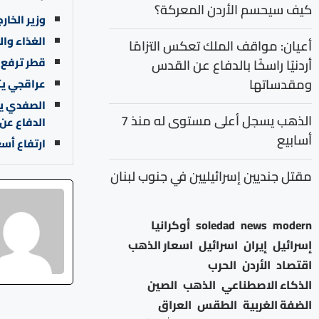
كيف سيحسم الأردن المعركة؟
وزير الخار
الغذاء وا
أعيان: مواقف الملك تعكس التزامًا
قطر ترفع 
أردنيًا راسخًا بالدفاع عن القدس
ومقدساتها
عراقجي يت
الصفدي يد
الذهب يسجل أعلى مستوى له منذ 7
الدفاع عن
أسابيع
ارتفاع أسعار النفط 
مقتل جنديين إسرائيليين في جنوب لبنان
modern
news
soledad
أوكرانيا
إسرائيل
إيران
اسرائيل
اسعار الذهب
اقتصاد
الأردن
الحرب
الذكاء الاصطناعي
الذهب
الصين
الضفة الغربية
الطقس
العراق