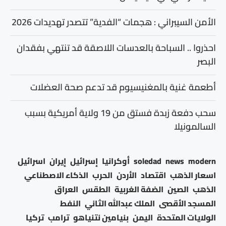
الأمن السيبراني : هجمات “الفدية” تتصدر تهديدات 2026
احذروا .. السباحة بالعدسات اللاصقة قد تنتهي بفقدان
البصر
أطعمة غنية بالمغنيسيوم قد تدعم صحة العضلات
سحب دفعة زبدة فستق من 19 ولاية أمريكية بسبب
السالمونيلا
modern
news
soledad
أوكرانيا
إسرائيل
إيران
اسرائيل
اسعار الذهب
اقتصاد
الأردن
الحرب
الذكاء الاصطناعي
الذهب
الصين
الضفة الغربية
الطقس
العراق
المسجد الأقصى
الملك عبدالله الثاني
النفط
الولايات المتحدة
اليمن
بنيامين نتنياهو
ترامب
تركيا