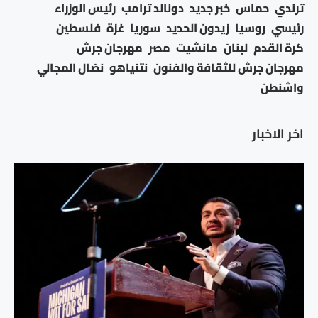
ترندي
حماس
خبر جديد
دونالد ترامب
رئيس الوزراء
رئيسي
روسيا
زيدون الحديد
سوريا
غزة
فلسطين
كرة القدم
لبنان
مانشيت
مصر
مهرجان جرش
مهرجان جرش للثقافة والفنون
نتنياهو
نضال المجالي
واشنطن
اخر الاخبار