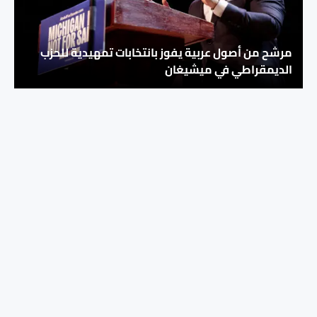
مرشح من أصول عربية يفوز بانتخابات تمهيدية للحزب
الديمقراطي في ميشيغان