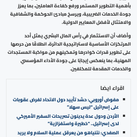
بأهمية التطوير المستمر ورفع كفاءة العاملين، بما يعزز
جودة الخدمات الضريبية، ويرسخ مبادئ الحوكمة والشفافية
والامتثال لأفضل المعايير الدولية.
وأضاف أن الاستثمار في رأس المال البشري يمثل أحد
المرتكزات الأساسية لاستراتيجية الدائرة، انطلاقًا من حرصها
على تطوير قدرات كوادرها وتمكينهم من مواكبة المستجدات
المهنية، بما ينعكس إيجابًا على جودة الأداء المؤسسي
والخدمات المقدمة للمكلفين.
اقراء ايضا
مفوض أوروبي: حشد تأييد دول الاتحاد لفرض عقوبات
على إسرائيل “ليس سهلا”
الأردن ودول عدة يدينون تصريحات السفير الأميركي
لدى إسرائيل.. “خطيرة واستفزازية”
الصفدي: نتنياهو من يعرقل عملية السلام ولا يريد