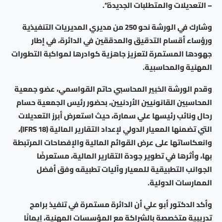
– التعديلات والمتطلبات الجديدة”.
وشارك في الورشة نحو 250 من مديري المديريات التنفيذية
ورؤساء أقسام التدقيق والمدققين في الدائرة، في إطار
جهودها المستمرة لتعزيز جاهزية كوادرها لمواكبة التطورات
المهنية والمحاسبية.
وقدم الورشة الخبير المحاسبي حاتم القواسمي، عضو جمعية
المحاسبين القانونيين الأردنيين، بحضور رئيس الجمعية حسام
رحال ونائب رئيسها علي سمارة، حيث استعرض أبرز التعديلات
التي تضمنها المعيار الدولي لإعداد التقارير المالية (IFRS 18)،
وانعكاساتها على عرض القوائم المالية والإفصاحات المرتبطة
بها، وأثرها في تطوير جودة التقارير المالية، مستعرضًا
الجوانب التطبيقية للمعيار وآليات تطبيقه وفق أفضل
الممارسات الدولية.
وأكد الدكتور أبو علي أن الدائرة مستمرة في تنفيذ برامج
تدريبية متخصصة بالشراكة مع المؤسسات المهنية، إيمانًا