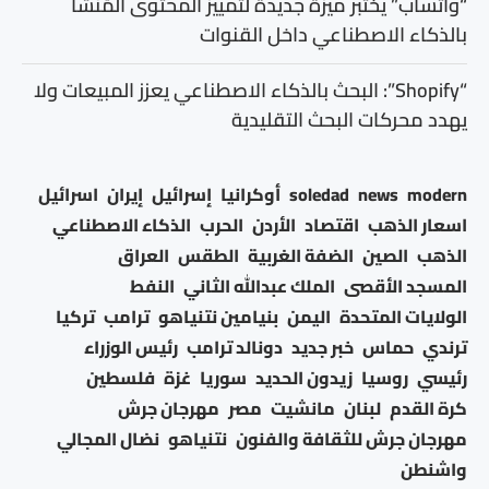
“واتساب” يختبر ميزة جديدة لتمييز المحتوى المُنشأ
بالذكاء الاصطناعي داخل القنوات
“Shopify”: البحث بالذكاء الاصطناعي يعزز المبيعات ولا
يهدد محركات البحث التقليدية
modern
news
soledad
أوكرانيا
إسرائيل
إيران
اسرائيل
اسعار الذهب
اقتصاد
الأردن
الحرب
الذكاء الاصطناعي
الذهب
الصين
الضفة الغربية
الطقس
العراق
المسجد الأقصى
الملك عبدالله الثاني
النفط
الولايات المتحدة
اليمن
بنيامين نتنياهو
ترامب
تركيا
ترندي
حماس
خبر جديد
دونالد ترامب
رئيس الوزراء
رئيسي
روسيا
زيدون الحديد
سوريا
غزة
فلسطين
كرة القدم
لبنان
مانشيت
مصر
مهرجان جرش
مهرجان جرش للثقافة والفنون
نتنياهو
نضال المجالي
واشنطن