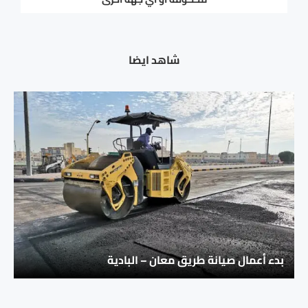
شاهد ايضا
بدء أعمال صيانة طريق معان – البادية